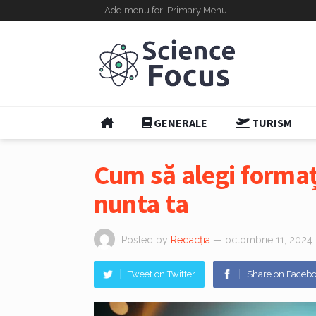
Add menu for: Primary Menu
GENERALE
TURISM
Cum să alegi formaț
nunta ta
Posted by
Redacția
— octombrie 11, 2024
Tweet on Twitter
Share on Faceb