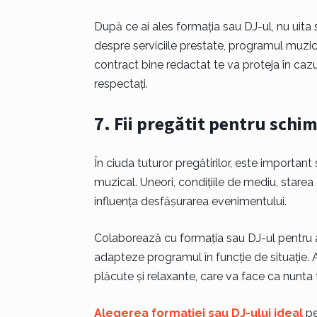
După ce ai ales formația sau DJ-ul, nu uita 
despre serviciile prestate, programul muzica
contract bine redactat te va proteja în cazul
respectați.
7. Fii pregătit pentru schi
În ciuda tuturor pregătirilor, este important
muzical. Uneori, condițiile de mediu, starea 
influența desfășurarea evenimentului.
Colaborează cu formația sau DJ-ul pentru a t
adapteze programul în funcție de situație. A
plăcute și relaxante, care va face ca nunta 
Alegerea formației sau DJ-ului ideal
pe