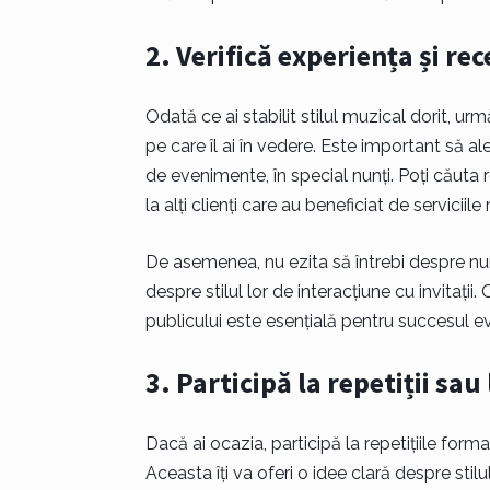
2. Verifică experiența și rec
Odată ce ai stabilit stilul muzical dorit, urm
pe care îl ai în vedere. Este important să al
de evenimente, în special nunți. Poți căuta re
la alți clienți care au beneficiat de serviciile
De asemenea, nu ezita să întrebi despre num
despre stilul lor de interacțiune cu invitați
publicului este esențială pentru succesul e
3. Participă la repetiții sa
Dacă ai ocazia, participă la repetițiile form
Aceasta îți va oferi o idee clară despre stil