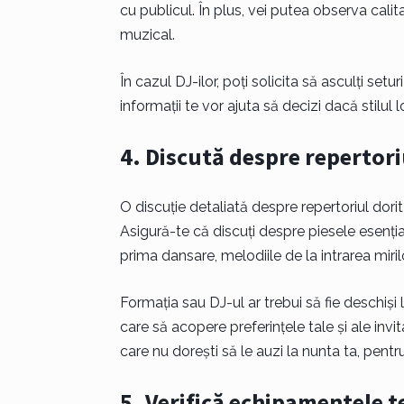
cu publicul. În plus, vei putea observa cal
muzical.
În cazul DJ-ilor, poți solicita să asculți set
informații te vor ajuta să decizi dacă stilul 
4. Discută despre repertori
O discuție detaliată despre repertoriul dorit
Asigură-te că discuți despre piesele esenția
prima dansare, melodiile de la intrarea miril
Formația sau DJ-ul ar trebui să fie deschiși la
care să acopere preferințele tale și ale invi
care nu dorești să le auzi la nunta ta, pentr
5. Verifică echipamentele t