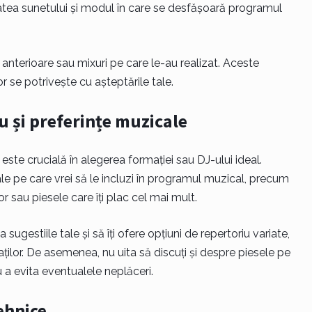
itatea sunetului și modul în care se desfășoară programul
uri anterioare sau mixuri pe care le-au realizat. Aceste
lor se potrivește cu așteptările tale.
u și preferințe muzicale
 este crucială în alegerea formației sau DJ-ului ideal.
le pe care vrei să le incluzi în programul muzical, precum
or sau piesele care îți plac cel mai mult.
 sugestiile tale și să îți ofere opțiuni de repertoriu variate,
taților. De asemenea, nu uita să discuți și despre piesele pe
u a evita eventualele neplăceri.
ehnice