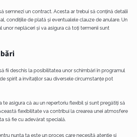
să semnezi un contract. Acesta ar trebui să conțină detalii
l, condițiile de plată și eventualele clauze de anulare. Un
 unor neplăceri și va asigura că toți termenii sunt
mbări
 să fii deschis la posibilitatea unor schimbări în programul
de spirit a invitaților sau diversele circumstanțe pot
e asigura că au un repertoriu flexibil și sunt pregătiți să
ceastă flexibilitate va contribui la crearea unei atmosfere
ta să fie cu adevărat specială.
ntru nunta ta este un proces care necesită atenție și