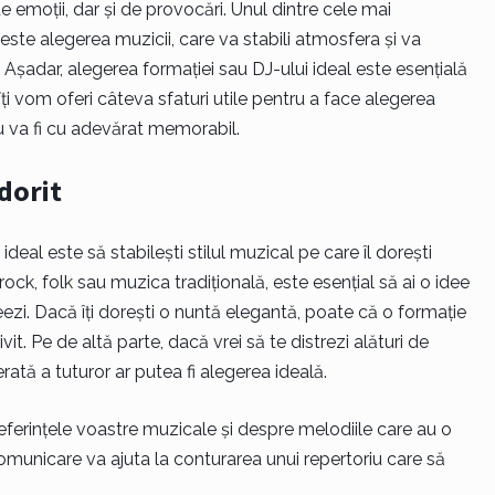
de emoții, dar și de provocări. Unul dintre cele mai
te alegerea muzicii, care va stabili atmosfera și va
. Așadar, alegerea formației sau DJ-ului ideal este esențială
 îți vom oferi câteva sfaturi utile pentru a face alegerea
u va fi cu adevărat memorabil.
 dorit
deal este să stabilești stilul muzical pe care îl dorești
ock, folk sau muzica tradițională, este esențial să ai o idee
ezi. Dacă îți dorești o nuntă elegantă, poate că o formație
it. Pe de altă parte, dacă vrei să te distrezi alături de
rată a tuturor ar putea fi alegerea ideală.
eferințele voastre muzicale și despre melodiile care au o
omunicare va ajuta la conturarea unui repertoriu care să