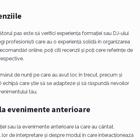
enziile
ătorul pas este să verifici experiența formației sau DJ-ului
egi profesioniști care au o experiență solidă în organizarea
comandări online, poți citi recenzii și poți cere referințe de
 respective.
ărul de nunți pe care au avut loc în trecut, precum și
i. O echipă care știe să se adapteze și să răspundă nevoilor
venimentului tău.
u la evenimente anterioare
ației sau la evenimente anterioare la care au cântat.
ul lor de interpretare și despre modul în care interacționează