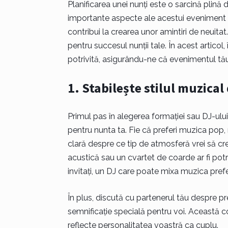
Planificarea unei nunți este o sarcină plină 
importante aspecte ale acestui eveniment es
contribui la crearea unor amintiri de neuitat
pentru succesul nunții tale. În acest articol,
potrivită, asigurându-ne că evenimentul tă
1. Stabilește stilul muzical
Primul pas în alegerea formației sau DJ-ului i
pentru nunta ta. Fie că preferi muzica pop, r
clară despre ce tip de atmosferă vrei să cre
acustică sau un cvartet de coarde ar fi potriv
invitați, un DJ care poate mixa muzica prefe
În plus, discută cu partenerul tău despre pr
semnificație specială pentru voi. Această c
reflecte personalitatea voastră ca cuplu.