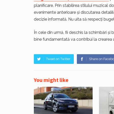
planificare. Prin stabilirea stilului muzical do
evenimente anterioare și discutarea detalii
decizie informată. Nu uita să respecți buget
În cele din urmă, fii deschis la schimbări și
bine fundamentată va contribui la crearea unor
Tweet on Twitter
Share on Faceb
You might like