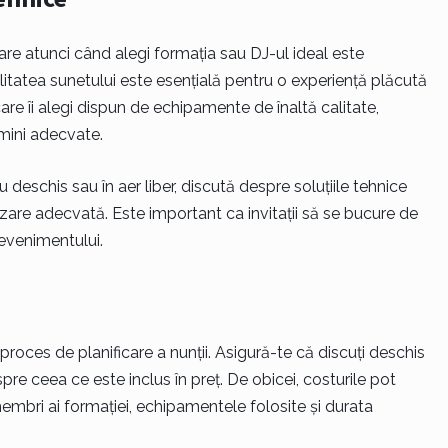
are atunci când alegi formația sau DJ-ul ideal este
litatea sunetului este esențială pentru o experiență plăcută
 care îi alegi dispun de echipamente de înaltă calitate,
mini adecvate.
deschis sau în aer liber, discută despre soluțiile tehnice
zare adecvată. Este important ca invitații să se bucure de
 evenimentului.
 proces de planificare a nunții. Asigură-te că discuți deschis
pre ceea ce este inclus în preț. De obicei, costurile pot
embri ai formației, echipamentele folosite și durata