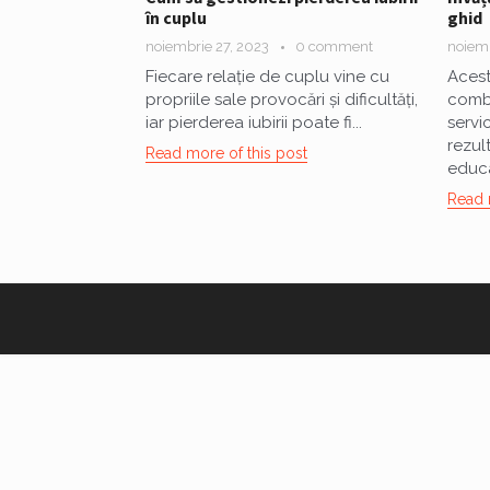
în cuplu
ghid
noiembrie 27, 2023
0 comment
noiemb
Fiecare relație de cuplu vine cu
Acest
propriile sale provocări și dificultăți,
combi
iar pierderea iubirii poate fi...
servi
rezul
Read more of this post
educa
Read 