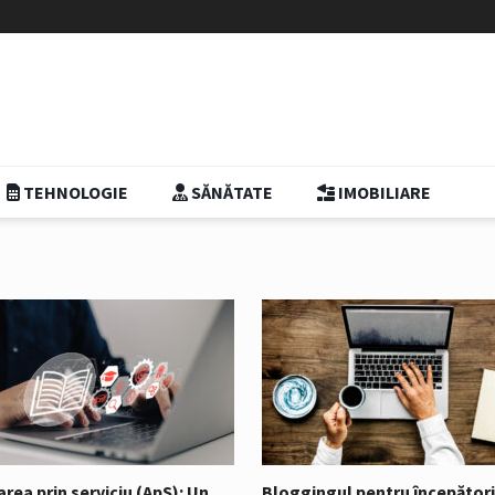
TEHNOLOGIE
SĂNĂTATE
IMOBILIARE
area prin serviciu (ApS): Un
Bloggingul pentru începători