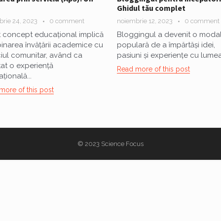
Ghidul tău complet
rie 24, 2023
0 comment
noiembrie 12, 2023
0 comment
 concept educațional implică
Bloggingul a devenit o modal
narea învățării academice cu
populară de a împărtăși idei,
ciul comunitar, având ca
pasiuni și experiențe cu lumea.
tat o experiență
Read more of this post
țională...
more of this post
© 2023
Science Focus