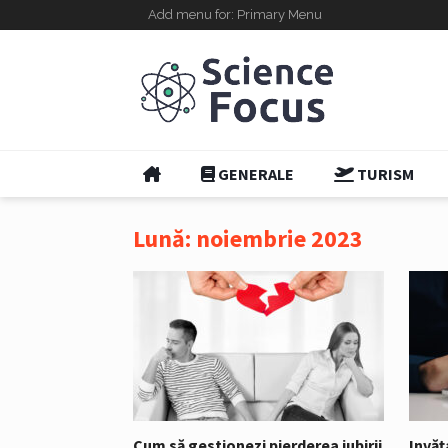
Add menu for: Primary Menu
GENERALE
TURISM
Lună:
noiembrie 2023
Cum să gestionezi pierderea iubirii
Invăț