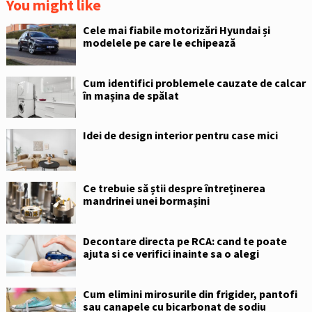
You might like
Cele mai fiabile motorizări Hyundai și
modelele pe care le echipează
Cum identifici problemele cauzate de calcar
în mașina de spălat
Idei de design interior pentru case mici
Ce trebuie să știi despre întreținerea
mandrinei unei bormașini
Decontare directa pe RCA: cand te poate
ajuta si ce verifici inainte sa o alegi
Cum elimini mirosurile din frigider, pantofi
sau canapele cu bicarbonat de sodiu