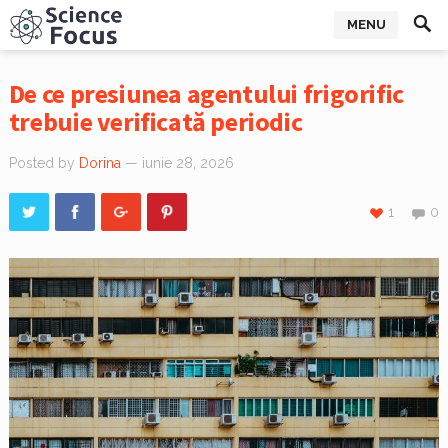
MENU
De ce presiunea agentului frigorific
trebuie verificată periodic
Posted by
Dorina
— iunie 28, 2026
1
0