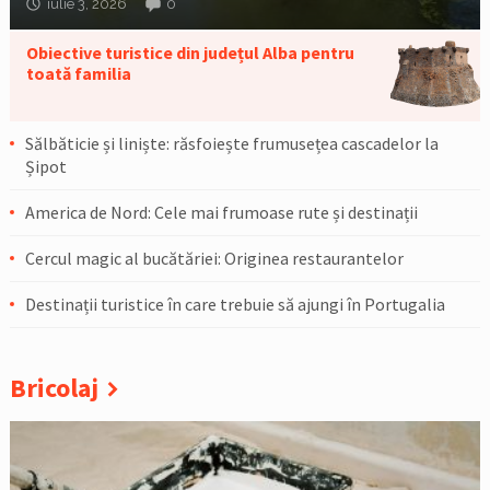
iulie 3, 2026
0
Obiective turistice din județul Alba pentru
toată familia
Sălbăticie și liniște: răsfoiește frumusețea cascadelor la
Șipot
America de Nord: Cele mai frumoase rute și destinații
Cercul magic al bucătăriei: Originea restaurantelor
Destinații turistice în care trebuie să ajungi în Portugalia
Bricolaj