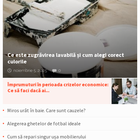
Ce este zugrăvirea lavabilă și cum alegi corect
culorile
noiembrie 5, 2025
0
Împrumuturi în perioada crizelor economice:
Ce să faci dacă ai...
Miros urât în baie. Care sunt cauzele?
Alegerea ghetelor de fotbal ideale
Cum să repari singur ușa mobilierului