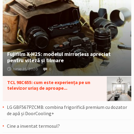
Fujifilm X-H2S: modelul mirrorless apreciat
pentru viteză și filmare
iunie 25, 2026
0
TCL 98C655: cum este experiența pe un
televizor uriaș de aproape...
LG GBF567PZCMB: combina frigorifică premium cu dozator
de apă și DoorCooling+
Cine a inventat termosul?