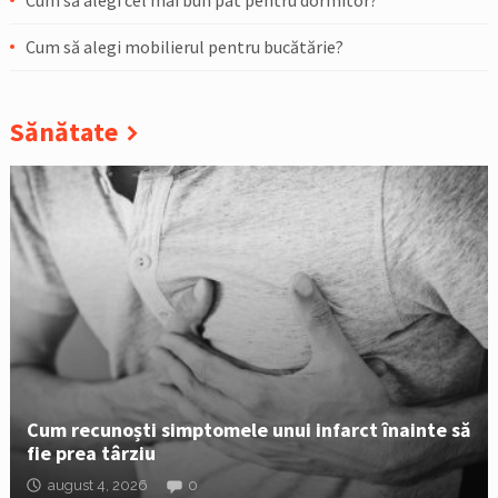
Cum să alegi cel mai bun pat pentru dormitor?
Cum să alegi mobilierul pentru bucătărie?
Sănătate
Cum recunoști simptomele unui infarct înainte să
fie prea târziu
august 4, 2026
0