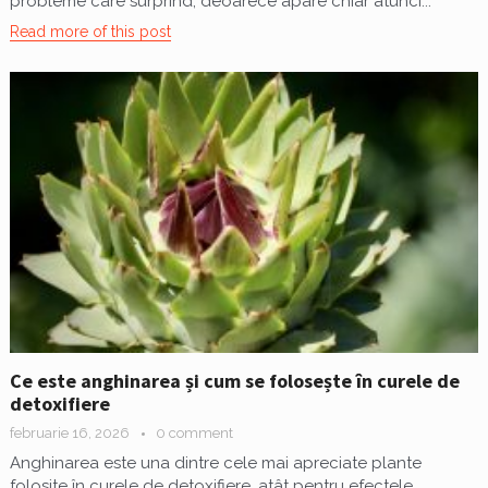
probleme care surprind, deoarece apare chiar atunci...
Read more of this post
Ce este anghinarea și cum se folosește în curele de
detoxifiere
februarie 16, 2026
0 comment
Anghinarea este una dintre cele mai apreciate plante
folosite în curele de detoxifiere, atât pentru efectele...