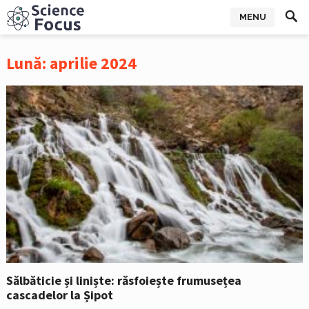
MENU
Lună:
aprilie 2024
Sălbăticie și liniște: răsfoiește frumusețea
cascadelor la Șipot