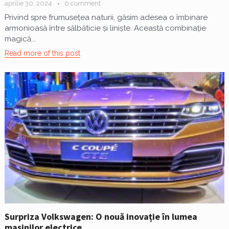
aprilie 30, 2024
0 comment
Privind spre frumusețea naturii, găsim adesea o îmbinare
armonioasă între sălbăticie și liniște. Această combinație
magică...
Read more of this post
Surpriza Volkswagen: O nouă inovație în lumea
mașinilor electrice