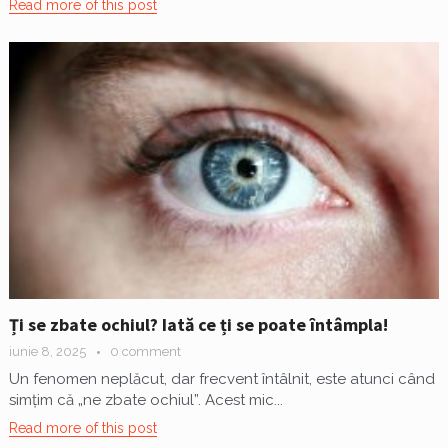
Read more of this post
Ți se zbate ochiul? Iată ce ți se poate întâmpla!
iunie 8, 2025
0 comment
Un fenomen neplăcut, dar frecvent întâlnit, este atunci când
simțim că „ne zbate ochiul”. Acest mic...
Read more of this post