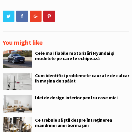
You might like
Cele mai fiabile motorizări Hyundai și
modelele pe care le echipează
Cum identifici problemele cauzate de calcar
în mașina de spălat
Idei de design interior pentru case mici
Ce trebuie să știi despre întreținerea
mandrinei unei bormașini