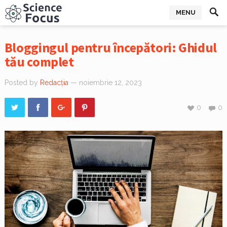
MENU
Bloggingul pentru începători: Ghidul
tău complet
Posted by
Redacția
— noiembrie 12, 2023
0
0