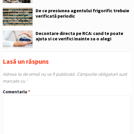
De ce presiunea agentului frigorific trebuie
verificată periodic
Decontare directa pe RCA: cand te poate
ajuta si ce verifici inainte sa o alegi
Lasă un răspuns
Adresa ta de email nu va fi publicată.
Câmpurile obligatorii sunt
marcate cu
*
Comentariu
*