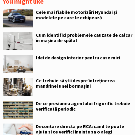
You might like
Cele mai fiabile motorizări Hyundai și
modelele pe care le echipează
Cum identifici problemele cauzate de calcar
în mașina de spălat
Idei de design interior pentru case mici
Ce trebuie să știi despre întreținerea
mandrinei unei bormașini
De ce presiunea agentului frigorific trebuie
verificată periodic
Decontare directa pe RCA: cand te poate
ajuta si ce verifici inainte sa o alegi