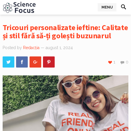
MENU
Tricouri personalizate ieftine: Calitate
și stil fără să-ți golești buzunarul
Posted by
Redacția
— august 1, 2024
1
0