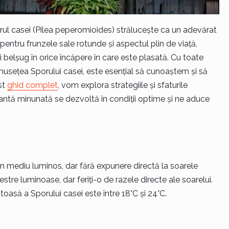
 Sporul casei (Pilea peperomioides) strălucește ca un adevărat
t pentru frunzele sale rotunde și aspectul plin de viață,
 belșug în orice încăpere în care este plasată. Cu toate
musețea Sporului casei, este esențial să cunoaștem și să
est
ghid complet
, vom explora strategiile și sfaturile
antă minunată se dezvoltă în condiții optime și ne aduce
un mediu luminos, dar fără expunere directă la soarele
estre luminoase, dar feriți-o de razele directe ale soarelui.
asă a Sporului casei este între 18°C și 24°C.