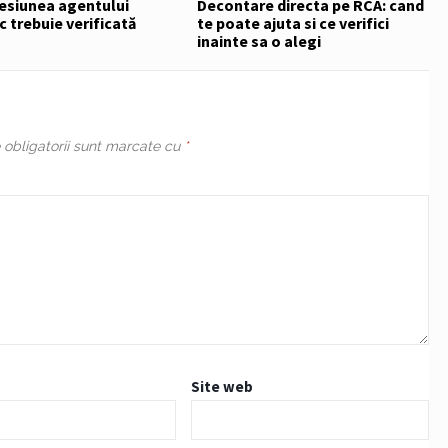
resiunea agentului
Decontare directa pe RCA: cand
ic trebuie verificată
te poate ajuta si ce verifici
inainte sa o alegi
obligatorii sunt marcate cu
*
Site web