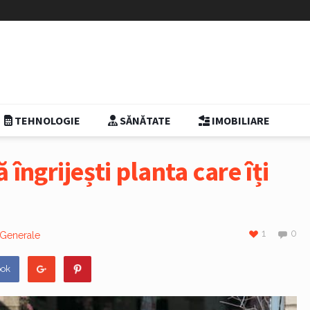
TEHNOLOGIE
SĂNĂTATE
IMOBILIARE
îngrijești planta care îți
1
0
Generale
ook