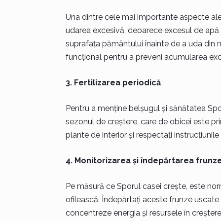
Una dintre cele mai importante aspecte ale î
udarea excesivă, deoarece excesul de apă p
suprafața pământului înainte de a uda din n
funcțional pentru a preveni acumularea exc
3. Fertilizarea periodică
Pentru a menține belșugul și sănătatea Spor
sezonul de creștere, care de obicei este pri
plante de interior și respectați instrucțiuni
4. Monitorizarea și îndepărtarea frunz
Pe măsură ce Sporul casei crește, este norm
ofilească. Îndepărtați aceste frunze uscate s
concentreze energia și resursele în creștere