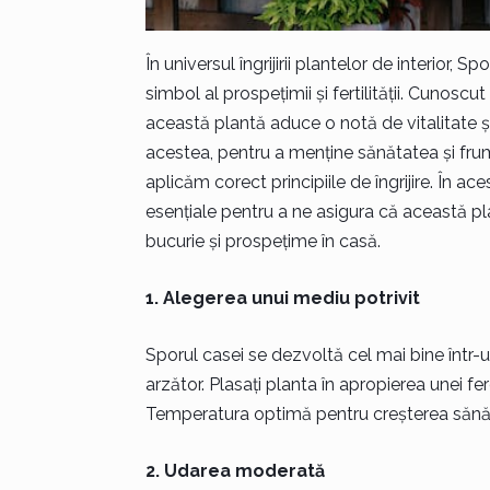
În universul îngrijirii plantelor de interior,
simbol al prospețimii și fertilității. Cunoscu
această plantă aduce o notă de vitalitate și
acestea, pentru a menține sănătatea și fru
aplicăm corect principiile de îngrijire. În ac
esențiale pentru a ne asigura că această pl
bucurie și prospețime în casă.
1. Alegerea unui mediu potrivit
Sporul casei se dezvoltă cel mai bine într-
arzător. Plasați planta în apropierea unei fer
Temperatura optimă pentru creșterea sănăto
2. Udarea moderată