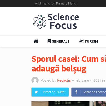
Add menu for: Primary Menu
GENERALE
TURISM
Sporul casei: Cum să 
adaugă belșug
Posted by
Redacția
— februarie 4, 2024
in
Tweet on Twitter
Share on Faceb