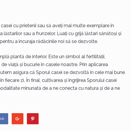
 casei cu prietenii sau să aveți mai multe exemplare în
lăstarilor sau a frunzelor. Luați cu grijă lăstari sănătoși și
ntru a încuraja rădăcinile noi să se dezvolte.
ă plantă de interior. Este un simbol al fertilității,
de viață și bucurie în casele noastre. Prin aplicarea
ă, putem asigura că Sporul casei se dezvoltă în cele mai bune
 fiecare zi. În final, cultivarea și îngrijirea Sporului casei
o modalitate minunată de a ne conecta cu natura și de a ne
ook