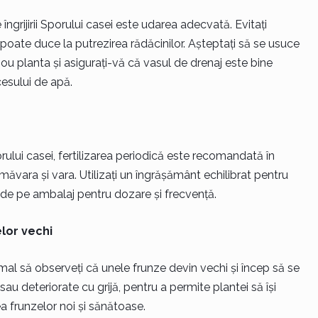
ngrijirii Sporului casei este udarea adecvată. Evitați
oate duce la putrezirea rădăcinilor. Așteptați să se usuce
ou planta și asigurați-vă că vasul de drenaj este bine
esului de apă.
ului casei, fertilizarea periodică este recomandată în
măvara și vara. Utilizați un îngrășământ echilibrat pentru
le de pe ambalaj pentru dozare și frecvență.
elor vechi
al să observeți că unele frunze devin vechi și încep să se
au deteriorate cu grijă, pentru a permite plantei să își
a frunzelor noi și sănătoase.