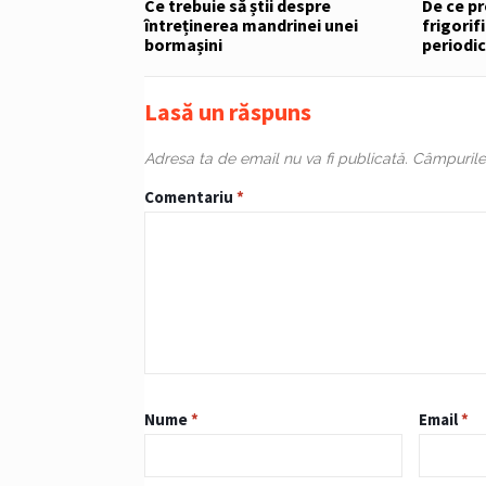
Ce trebuie să știi despre
De ce p
întreținerea mandrinei unei
frigorif
bormașini
periodic
Lasă un răspuns
Adresa ta de email nu va fi publicată.
Câmpurile 
Comentariu
*
Nume
*
Email
*