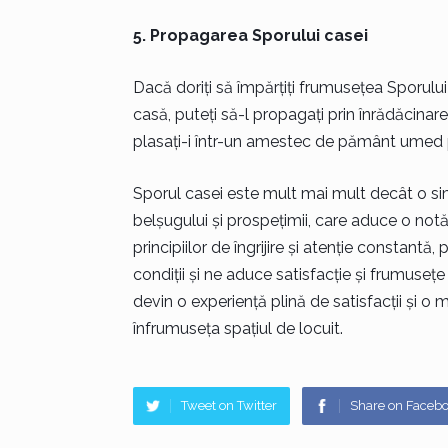
5. Propagarea Sporului casei
Dacă doriți să împărțiți frumusețea Sporului
casă, puteți să-l propagați prin înrădăcinarea 
plasați-i într-un amestec de pământ umed pe
Sporul casei este mult mai mult decât o simpl
belșugului și prospețimii, care aduce o notă 
principiilor de îngrijire și atenție constant
condiții și ne aduce satisfacție și frumusețe în
devin o experiență plină de satisfacții și 
înfrumuseța spațiul de locuit.
Tweet on Twitter
Share on Faceb