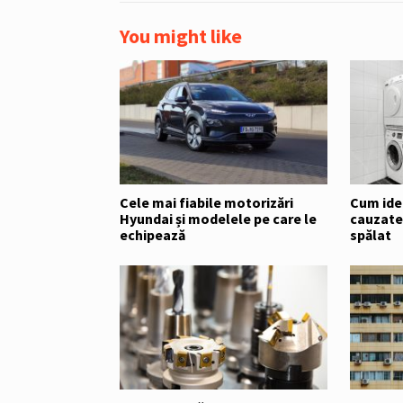
You might like
Cele mai fiabile motorizări
Cum ide
Hyundai și modelele pe care le
cauzate 
echipează
spălat