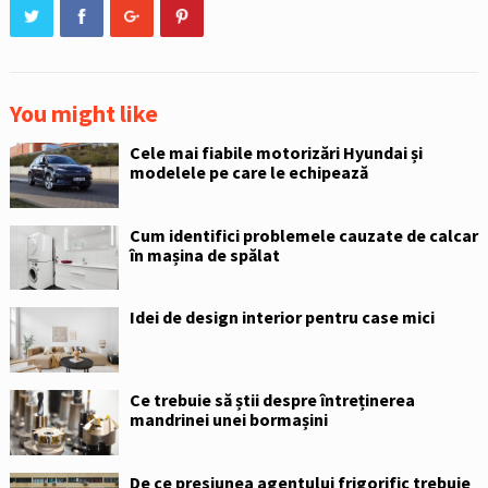
You might like
Cele mai fiabile motorizări Hyundai și
modelele pe care le echipează
Cum identifici problemele cauzate de calcar
în mașina de spălat
Idei de design interior pentru case mici
Ce trebuie să știi despre întreținerea
mandrinei unei bormașini
De ce presiunea agentului frigorific trebuie