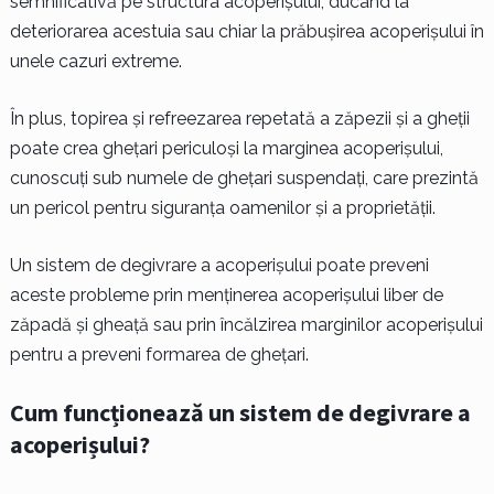
semnificativă pe structura acoperișului, ducând la
deteriorarea acestuia sau chiar la prăbușirea acoperișului în
unele cazuri extreme.
În plus, topirea și refreezarea repetată a zăpezii și a gheții
poate crea ghețari periculoși la marginea acoperișului,
cunoscuți sub numele de ghețari suspendați, care prezintă
un pericol pentru siguranța oamenilor și a proprietății.
Un sistem de degivrare a acoperișului poate preveni
aceste probleme prin menținerea acoperișului liber de
zăpadă și gheață sau prin încălzirea marginilor acoperișului
pentru a preveni formarea de ghețari.
Cum funcționează un sistem de degivrare a
acoperișului?