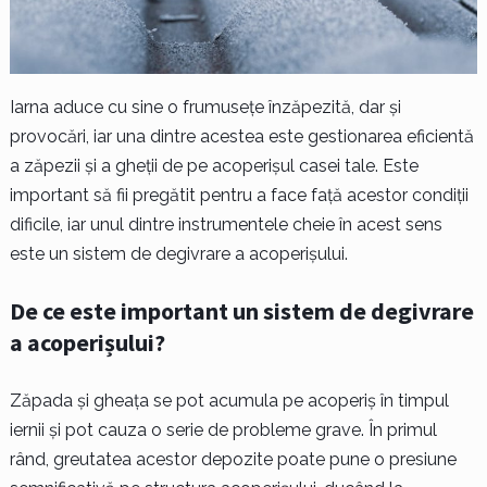
Iarna aduce cu sine o frumusețe înzăpezită, dar și
provocări, iar una dintre acestea este gestionarea eficientă
a zăpezii și a gheții de pe acoperișul casei tale. Este
important să fii pregătit pentru a face față acestor condiții
dificile, iar unul dintre instrumentele cheie în acest sens
este un sistem de degivrare a acoperișului.
De ce este important un sistem de degivrare
a acoperișului?
Zăpada și gheața se pot acumula pe acoperiș în timpul
iernii și pot cauza o serie de probleme grave. În primul
rând, greutatea acestor depozite poate pune o presiune