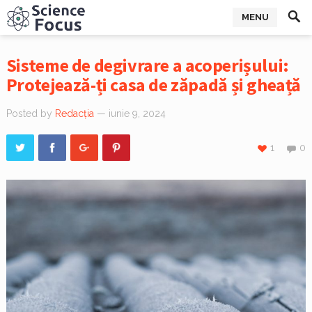
MENU
Sisteme de degivrare a acoperișului:
Protejează-ți casa de zăpadă și gheață
Posted by
Redacția
— iunie 9, 2024
1
0