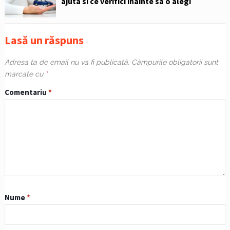
ajuta si ce verifici inainte sa o alegi
Lasă un răspuns
Adresa ta de email nu va fi publicată.
Câmpurile obligatorii sunt
marcate cu
*
Comentariu
*
Nume
*