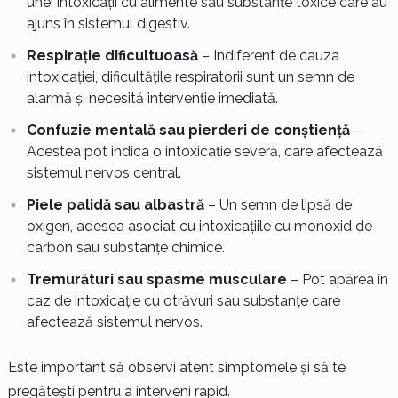
unei intoxicații cu alimente sau substanțe toxice care au
ajuns în sistemul digestiv.
Respirație dificultuoasă
– Indiferent de cauza
intoxicației, dificultățile respiratorii sunt un semn de
alarmă și necesită intervenție imediată.
Confuzie mentală sau pierderi de conștiență
–
Acestea pot indica o intoxicație severă, care afectează
sistemul nervos central.
Piele palidă sau albastră
– Un semn de lipsă de
oxigen, adesea asociat cu intoxicațiile cu monoxid de
carbon sau substanțe chimice.
Tremurături sau spasme musculare
– Pot apărea în
caz de intoxicație cu otrăvuri sau substanțe care
afectează sistemul nervos.
Este important să observi atent simptomele și să te
pregătești pentru a interveni rapid.