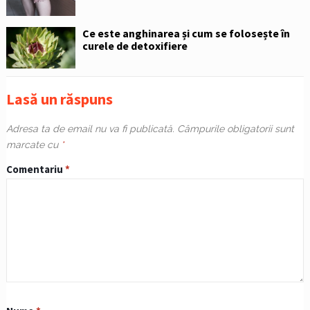
Ce este anghinarea și cum se folosește în
curele de detoxifiere
Lasă un răspuns
Adresa ta de email nu va fi publicată.
Câmpurile obligatorii sunt
marcate cu
*
Comentariu
*