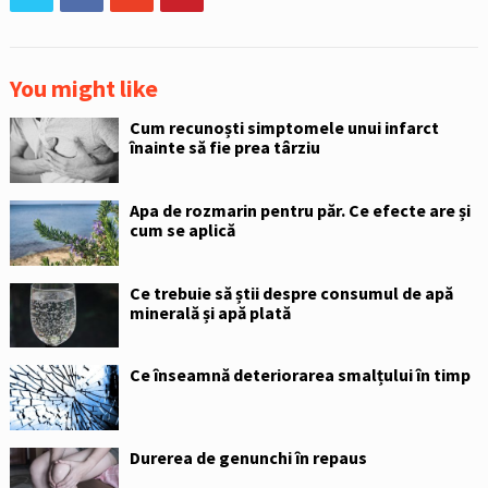
You might like
Cum recunoști simptomele unui infarct
înainte să fie prea târziu
Apa de rozmarin pentru păr. Ce efecte are și
cum se aplică
Ce trebuie să știi despre consumul de apă
minerală și apă plată
Ce înseamnă deteriorarea smalțului în timp
Durerea de genunchi în repaus