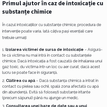
Primul ajutor în caz de intoxicație cu
substanțe chimice
În cazul intoxicațiilor cu substanțe chimice, procedura de
intervenție poate varia. Iată câțiva pași esențiali care
trebuie urmați:
Izolarea victimei de sursa de intoxicație
– Asigură-
te că victima nu mai intră în contact cu substanțele
chimice. Dacă intoxicația a fost cauzată de inhalarea unui
gaz toxic, du victima într-un loc cu aer curat, dacă acest
lucru se poate face în siguranță.
Clătirea cu apă
– Dacă substanța chimică a intrat în
contact cu pielea sau ochii, spală zona afectată cu apă
din abundență. Evită să folosești substanțe iritante
(precum săpunul) până nu ajunge un medic.
Consultarea unei baze de date sau a unui