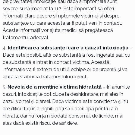
de gravitatea intoxicației sau dacă simptomele sunt
severe, sună imediat la 112. Este important să oferi
informații clare despre simptomele victimei și despre
substanțele cu care aceasta ar fi putut veni în contact.
Aceste informații vor ajuta medicii să pregătească
tratamentul adecvat.
Identificarea substanței care a cauzat intoxicația
–
Dacă este posibil, află ce substanță a fost ingerată sau cu
ce substanță a intrat în contact victima. Această
informație va fi extrem de utilă echipelor de urgență și va
ajuta la stabilirea tratamentului corect.
Nevoia de a menține victima hidratată
– În anumite
cazuri, intoxicațiile pot duce la deshidratare, mai ales în
cazul vomei și diareei. Dacă victima este conștientă și nu
are dificultăți în a înghiți, poți să îi oferi apă pentru a o
hidrata, dar nu forța niciodată consumul de lichide, mai
ales dacă există riscul de asfixiere.