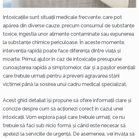
Intoxicațiile sunt situații medicale frecvente, care pot
apărea din diverse cauze, precum consumul de substanțe
toxice, ingestia unor alimente contaminate sau expunerea
la substanțe chimice periculoase. În aceste momente,
intervenția rapidă poate face diferența dintre viață și
moarte. Primul ajutor în caz de intoxicație presupune
cunoașterea rapidă a simptomelor, dar și a pașilor esențiali
care trebuie urmați pentru a preveni agravarea stării
victimei până la sosirea unui cadru medical specializat.
Acest ghid detaliat își propune să ofere informații clare și
concize despre cum să acționezi corect în cazul unei
intoxicații. Vom explora pașii care trebuie urmați, ce nu
trebuie să faci sub nicio formă și când este necesar să
apelezi la serviciile de urgență. De asemenea, vei învăța să