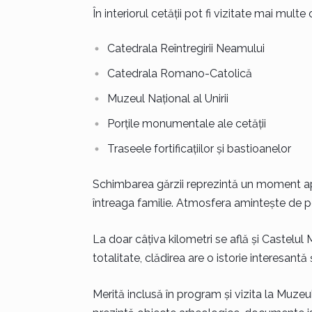
În interiorul cetății pot fi vizitate mai multe
Catedrala Reîntregirii Neamului
Catedrala Romano-Catolică
Muzeul Național al Unirii
Porțile monumentale ale cetății
Traseele fortificațiilor și bastioanelor
Schimbarea gărzii reprezintă un moment apre
întreaga familie. Atmosfera amintește de pe
La doar câțiva kilometri se află și Castelul M
totalitate, clădirea are o istorie interesant
Merită inclusă în program și vizita la Muzeul 