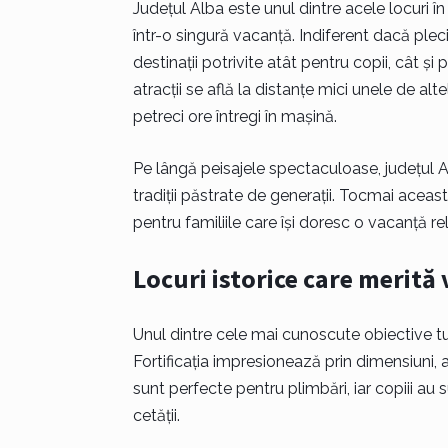
Județul Alba este unul dintre acele locuri în c
într-o singură vacanță. Indiferent dacă ple
destinații potrivite atât pentru copii, cât și
atracții se află la distanțe mici unele de alt
petreci ore întregi în mașină.
Pe lângă peisajele spectaculoase, județul Alb
tradiții păstrate de generații. Tocmai aceast
pentru familiile care își doresc o vacanță re
Locuri istorice care merită 
Unul dintre cele mai cunoscute obiective tu
Fortificația impresionează prin dimensiuni, ar
sunt perfecte pentru plimbări, iar copiii au s
cetății.