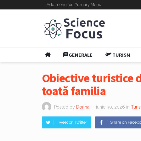
Add menu for: Primary Menu
GENERALE
TURISM
Obiective turistice 
toată familia
Posted by
Dorina
— iunie 30, 2026
in
Turi
Tweet on Twitter
Share on Faceb