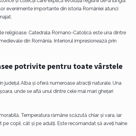
rice și colecții care explică evoluția regiunii de-a lungul
ușor evenimente importante din istoria României atunci
najat.
le religioase, Catedrala Romano-Catolică este una dintre
 medievale din România. Interiorul impresionează prin
see potrivite pentru toate vârstele
 județul Alba și oferă numeroase atracții naturale. Una
oara, unde se află unul dintre cele mai mari ghețari
orabilă. Temperatura rămâne scăzută chiar și vara, iar
 pe copii, cât și pe adulți. Este recomandat să aveți haine