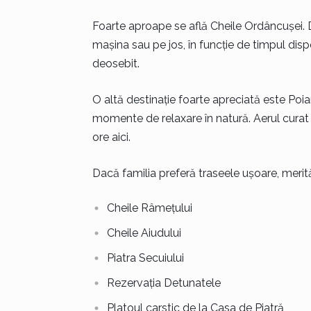
Foarte aproape se află Cheile Ordâncușei. D
mașina sau pe jos, în funcție de timpul dispo
deosebit.
O altă destinație foarte apreciată este Poia
momente de relaxare în natură. Aerul curat 
ore aici.
Dacă familia preferă traseele ușoare, merită 
Cheile Râmețului
Cheile Aiudului
Piatra Secuiului
Rezervația Detunatele
Platoul carstic de la Casa de Piatră