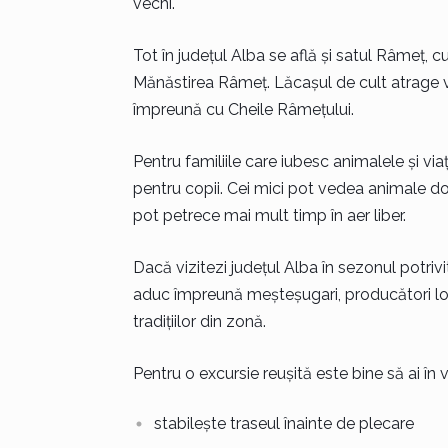
vechi.
Tot în județul Alba se află și satul Râmeț, c
Mănăstirea Râmeț. Lăcașul de cult atrage vizi
împreună cu Cheile Râmețului.
Pentru familiile care iubesc animalele și viaț
pentru copii. Cei mici pot vedea animale dom
pot petrece mai mult timp în aer liber.
Dacă vizitezi județul Alba în sezonul potriv
aduc împreună meșteșugari, producători loca
tradițiilor din zonă.
Pentru o excursie reușită este bine să ai î
stabilește traseul înainte de plecare