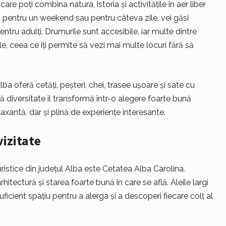
are poți combina natura, istoria și activitățile în aer liber
ci pentru un weekend sau pentru câteva zile, vei găsi
 pentru adulți. Drumurile sunt accesibile, iar multe dintre
ele, ceea ce îți permite să vezi mai multe locuri fără să
a oferă cetăți, peșteri, chei, trasee ușoare și sate cu
ă diversitate îl transformă într-o alegere foarte bună
laxantă, dar și plină de experiențe interesante.
vizitate
ristice din județul Alba este Cetatea Alba Carolina.
hitectură și starea foarte bună în care se află. Aleile largi
uficient spațiu pentru a alerga și a descoperi fiecare colț al