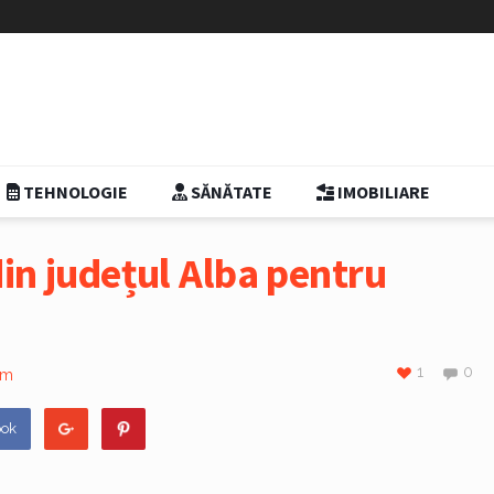
TEHNOLOGIE
SĂNĂTATE
IMOBILIARE
din județul Alba pentru
1
0
sm
ook