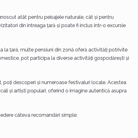
unoscut atât pentru peisajele naturale, cât și pentru
tatori din întreaga țară și poate fi inclus într-o excursie
a la țară, multe pensiuni din zonă oferă activități potrivite
estice, pot participa la diverse activități gospodărești și
it, poți descoperi și numeroase festivaluri locale. Acestea
li și artiști populari, oferind o imagine autentică asupra
n vedere câteva recomandări simple: