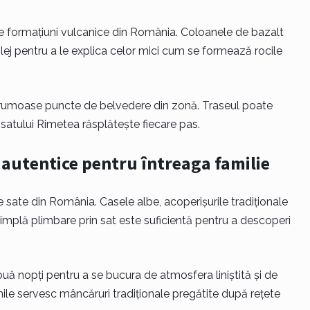
te formațiuni vulcanice din România. Coloanele de bazalt
lej pentru a le explica celor mici cum se formează rocile
i frumoase puncte de belvedere din zonă. Traseul poate
satului Rimetea răsplătește fiecare pas.
e autentice pentru întreaga familie
sate din România. Casele albe, acoperișurile tradiționale
simplă plimbare prin sat este suficientă pentru a descoperi
două nopți pentru a se bucura de atmosfera liniștită și de
nile servesc mâncăruri tradiționale pregătite după rețete