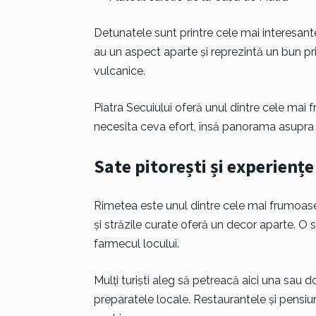
Detunatele sunt printre cele mai interesan
au un aspect aparte și reprezintă un bun pri
vulcanice.
Piatra Secuiului oferă unul dintre cele ma
necesita ceva efort, însă panorama asupra 
Sate pitorești și experienț
Rimetea este unul dintre cele mai frumoase 
și străzile curate oferă un decor aparte. O 
farmecul locului.
Mulți turiști aleg să petreacă aici una sau 
preparatele locale. Restaurantele și pensiu