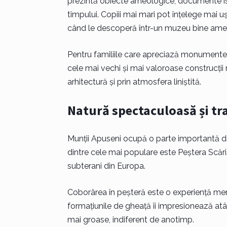
prezintă obiecte arheologice, documente isto
timpului. Copiii mai mari pot înțelege mai 
când le descoperă într-un muzeu bine ame
Pentru familiile care apreciază monumente
cele mai vechi și mai valoroase construcții
arhitectură și prin atmosfera liniștită.
Natură spectaculoasă și tra
Munții Apuseni ocupă o parte importantă din
dintre cele mai populare este Peștera Scăriș
subterani din Europa.
Coborârea în peșteră este o experiență mem
formațiunile de gheață îi impresionează atât
mai groase, indiferent de anotimp.