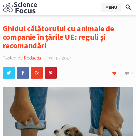
MENU
Ghidul călătorului cu animale de
companie în țările UE: reguli și
recomandări
Posted by
Redacția
— mai 15, 2024
1
0