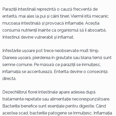
Paraziții intestinali reprezintă o cauză frecventă de
enterită, mai ales la pui și câini tineri. Viermii irită mecanic
mucoasa intestinală și provoacă inflamație. Aceștia
consumă nutrienții înainte ca organismul să îi absoarbă.
Intestinul devine vulnerabil și inflamat.
Infestările ușoare pot trece neobservate mult timp.
Diareea ușoară, pierderea în greutate sau blana ternă sunt
semne comune. Pe măsură ce paraziții se înmulțesc,
inflamația se accentuează. Enterita devine o consecință
directă.
Dezechilibrul florei intestinale apare adesea după
tratamente repetate sau alimentație necorespunzătoare.
Bacteriile benefice sunt esențiale pentru digestie. Când
acestea scad, bacteriile patogene se înmulțesc. Inflamația