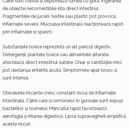
Câinii sunt curioși și explorează lumea cu gura. Ingerarea
de obiecte necomestibile irită direct intestinul.
Fragmentele de jucării, textile sau plastic pot provoca
inflamație severă. Mucoasa intestinală reacționează rapid
prin inflamație și spasm.
Substanțele toxice reprezintă un alt pericol digestiv.
Detergenții, plantele toxice sau alimentele alterate
afectează direct intestinul subțire. Chiar și cantitățile mici
pot declanșa enterită acută. Simptomele apar brusc și
sunt intense.
Obiceiurile riscante cresc constant riscul de inflamație
intestinală. Câinii care scormonesc în gunoaie sunt expuși
bacteriilor și toxinelor. Mâncatul rapid favorizează
aerofagia și iritarea digestivă. Lipsa supravegherii amplifică
aceste riscuri.