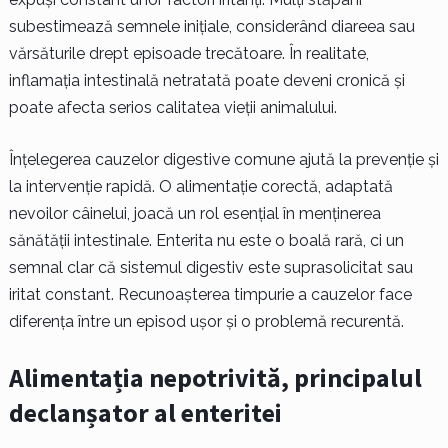
subestimează semnele inițiale, considerând diareea sau
vărsăturile drept episoade trecătoare. În realitate,
inflamația intestinală netratată poate deveni cronică și
poate afecta serios calitatea vieții animalului.
Înțelegerea cauzelor digestive comune ajută la prevenție și
la intervenție rapidă. O alimentație corectă, adaptată
nevoilor câinelui, joacă un rol esențial în menținerea
sănătății intestinale. Enterita nu este o boală rară, ci un
semnal clar că sistemul digestiv este suprasolicitat sau
iritat constant. Recunoașterea timpurie a cauzelor face
diferența între un episod ușor și o problemă recurentă.
Alimentația nepotrivită, principalul
declanșator al enteritei