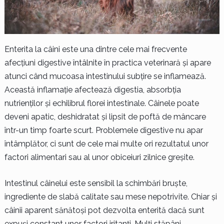
Enterita la câini este una dintre cele mai frecvente
afecțiuni digestive întâlnite în practica veterinară și apare
atunci când mucoasa intestinului subțire se inflamează.
Această inflamație afectează digestia, absorbția
nutrienților și echilibrul florei intestinale. Câinele poate
deveni apatic, deshidratat și lipsit de poftă de mâncare
într-un timp foarte scurt. Problemele digestive nu apar
întâmplător, ci sunt de cele mai multe ori rezultatul unor
factori alimentari sau al unor obiceiuri zilnice greșite.
Intestinul câinelui este sensibil la schimbări bruște,
ingrediente de slabă calitate sau mese nepotrivite. Chiar și
câinii aparent sănătoși pot dezvolta enterită dacă sunt
expuși constant unor factori iritanți. Mulți stăpâni