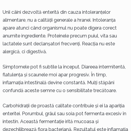
Unii câini dezvoltă enterită din cauza intoleranțelor
alimentare, nu a calității generale a hranei. Intoleranța
apare atunci când organismul nu poate digera corect
anumite ingrediente. Proteinele precum puiul, vita sau
lactatele sunt declanșatori frecvenți. Reacția nu este
alergică, ci digestivă.
Simptomele pot fi subtile la început. Diareea intermitentă,
flatulența și scaunele moi apar progresiv. În timp,
inflamația intestinală devine constantă. Mulți stăpâni
confundă aceste semne cu o sensibilitate trecătoare.
Carbohidrații de proastă calitate contribuie și ei la apariția
enteritei. Porumbul, grâul sau soia pot fermenta excesiv în
intestin. Această fermentație irită mucoasa și
dezechilibrează flora bacteriană. Rezultatul este inflamația