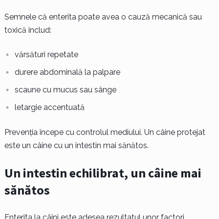
Semnele că enterita poate avea o cauză mecanică sau
toxică includ:
vărsături repetate
durere abdominală la palpare
scaune cu mucus sau sânge
letargie accentuată
Prevenția începe cu controlul mediului. Un câine protejat
este un câine cu un intestin mai sănătos.
Un intestin echilibrat, un câine mai
sănătos
Enterita la câini este adesea rezultatul unor factori