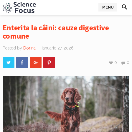
MENU
Enterita la câini: cauze digestive
comune
Posted by
Dorina
— ianuarie 27, 2026
0
0