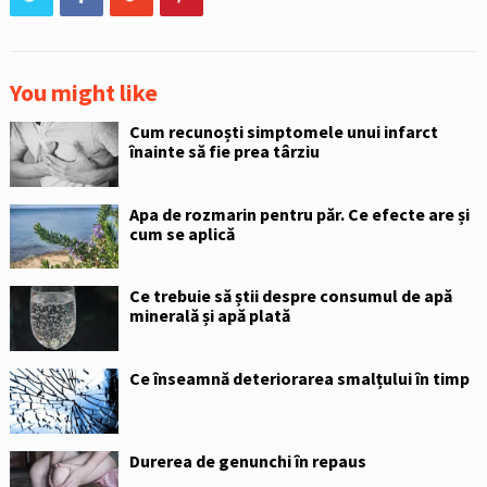
You might like
Cum recunoști simptomele unui infarct
înainte să fie prea târziu
Apa de rozmarin pentru păr. Ce efecte are și
cum se aplică
Ce trebuie să știi despre consumul de apă
minerală și apă plată
Ce înseamnă deteriorarea smalțului în timp
Durerea de genunchi în repaus