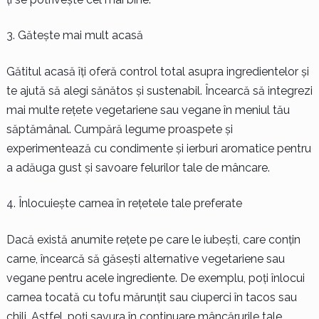
Gătește mai mult acasă
Gătitul acasă îți oferă control total asupra ingredientelor și
te ajută să alegi sănătos și sustenabil. Încearcă să integrezi
mai multe rețete vegetariene sau vegane în meniul tău
săptămânal. Cumpără legume proaspete și
experimentează cu condimente și ierburi aromatice pentru
a adăuga gust și savoare felurilor tale de mâncare.
Înlocuiește carnea în rețetele tale preferate
Dacă există anumite rețete pe care le iubești, care conțin
carne, încearcă să găsești alternative vegetariene sau
vegane pentru acele ingrediente. De exemplu, poți înlocui
carnea tocată cu tofu mărunțit sau ciuperci în tacos sau
chili. Astfel, poți savura în continuare mâncărurile tale