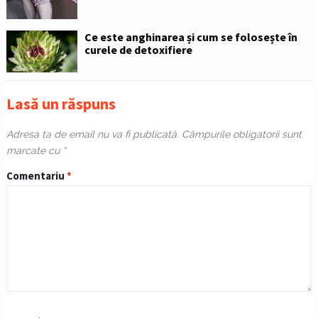
Ce este anghinarea și cum se folosește în
curele de detoxifiere
Lasă un răspuns
Adresa ta de email nu va fi publicată.
Câmpurile obligatorii sunt
marcate cu
*
Comentariu
*