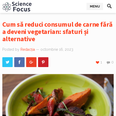
MENU
Cum să reduci consumul de carne fără
a deveni vegetarian: sfaturi și
alternative
Posted by
Redacția
— octombrie 16, 2023
1
0