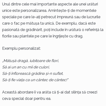
Unul dintre cele mai importante aspecte ale unei urături
unice este personalizarea. Amintește-ți de momentele
speciale pe care le-ați petrecut împreună sau de lucrurile
care o fac pe mătușa ta unică. De exemplu, dacă este
pasionată de grădinărit, poți include în urătură o referință la
florile sau plantele pe care le îngrijește cu drag.
Exemplu personalizat:
„Mătușă dragă, iubitoare de flori,
Să ai un an cu mii de culori,
Să-ți înflorească grădina și-n suflet,
Să-ți fie viața ca un cântec de cântec!”
Această abordare îi va arăta că ți-ai dat silința să creezi
ceva special doar pentru ea.