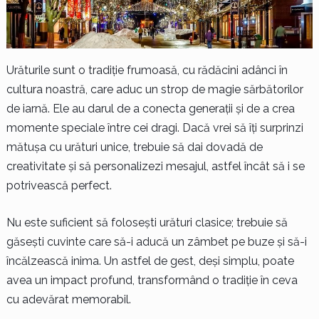
Urăturile sunt o tradiție frumoasă, cu rădăcini adânci în
cultura noastră, care aduc un strop de magie sărbătorilor
de iarnă. Ele au darul de a conecta generații și de a crea
momente speciale între cei dragi. Dacă vrei să îți surprinzi
mătușa cu urături unice, trebuie să dai dovadă de
creativitate și să personalizezi mesajul, astfel încât să i se
potrivească perfect.
Nu este suficient să folosești urături clasice; trebuie să
găsești cuvinte care să-i aducă un zâmbet pe buze și să-i
încălzească inima. Un astfel de gest, deși simplu, poate
avea un impact profund, transformând o tradiție în ceva
cu adevărat memorabil.