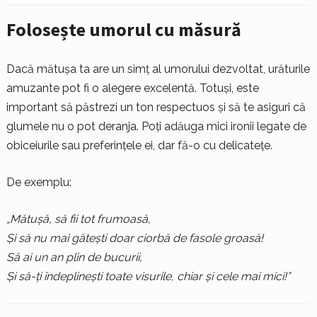
Folosește umorul cu măsură
Dacă mătușa ta are un simț al umorului dezvoltat, urăturile
amuzante pot fi o alegere excelentă. Totuși, este
important să păstrezi un ton respectuos și să te asiguri că
glumele nu o pot deranja. Poți adăuga mici ironii legate de
obiceiurile sau preferințele ei, dar fă-o cu delicatețe.
De exemplu:
„Mătușă, să fii tot frumoasă,
Și să nu mai gătești doar ciorbă de fasole groasă!
Să ai un an plin de bucurii,
Și să-ți îndeplinești toate visurile, chiar și cele mai mici!”