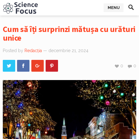
MENU
Cum să îți surprinzi mătușa cu urături
unice
Posted by
Redacția
— decembrie 21, 2024
0
0