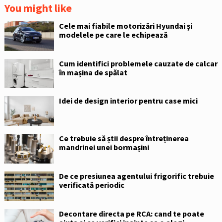
You might like
Cele mai fiabile motorizări Hyundai și
modelele pe care le echipează
Cum identifici problemele cauzate de calcar
în mașina de spălat
Idei de design interior pentru case mici
Ce trebuie să știi despre întreținerea
mandrinei unei bormașini
De ce presiunea agentului frigorific trebuie
verificată periodic
Decontare directa pe RCA: cand te poate