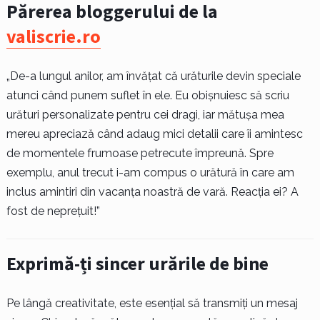
Părerea bloggerului de la
valiscrie.ro
„De-a lungul anilor, am învățat că urăturile devin speciale
atunci când punem suflet în ele. Eu obișnuiesc să scriu
urături personalizate pentru cei dragi, iar mătușa mea
mereu apreciază când adaug mici detalii care îi amintesc
de momentele frumoase petrecute împreună. Spre
exemplu, anul trecut i-am compus o urătură în care am
inclus amintiri din vacanța noastră de vară. Reacția ei? A
fost de neprețuit!”
Exprimă-ți sincer urările de bine
Pe lângă creativitate, este esențial să transmiți un mesaj