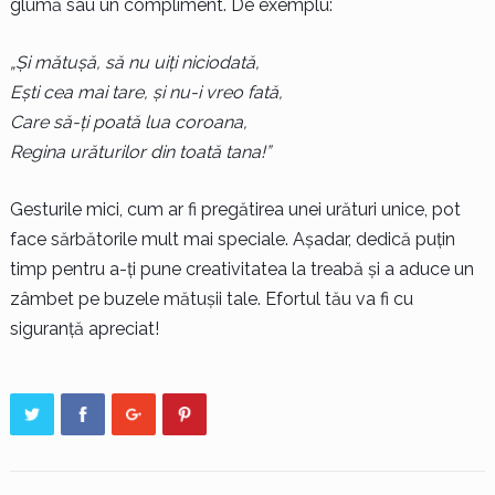
glumă sau un compliment. De exemplu:
„Și mătușă, să nu uiți niciodată,
Ești cea mai tare, și nu-i vreo fată,
Care să-ți poată lua coroana,
Regina urăturilor din toată tana!”
Gesturile mici, cum ar fi pregătirea unei urături unice, pot
face sărbătorile mult mai speciale. Așadar, dedică puțin
timp pentru a-ți pune creativitatea la treabă și a aduce un
zâmbet pe buzele mătușii tale. Efortul tău va fi cu
siguranță apreciat!