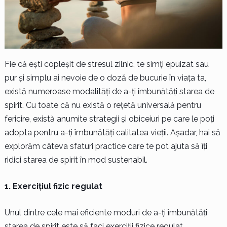
Fie că ești copleșit de stresul zilnic, te simți epuizat sau
pur și simplu ai nevoie de o doză de bucurie în viața ta,
există numeroase modalități de a-ți îmbunătăți starea de
spirit. Cu toate că nu există o rețetă universală pentru
fericire, există anumite strategii și obiceiuri pe care le poți
adopta pentru a-ți îmbunătăți calitatea vieții. Așadar, hai să
explorăm câteva sfaturi practice care te pot ajuta să îți
ridici starea de spirit în mod sustenabil.
1. Exercițiul fizic regulat
Unul dintre cele mai eficiente moduri de a-ți îmbunătăți
starea de spirit este să faci exerciții fizice regulat.