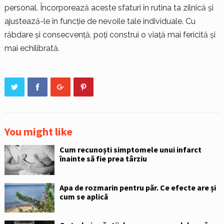
personal. Încorporează aceste sfaturi în rutina ta zilnică și
ajustează-le în funcție de nevoile tale individuale. Cu
răbdare și consecvență, poți construi o viață mai fericită și
mai echilibrată.
You might like
Cum recunoști simptomele unui infarct
înainte să fie prea târziu
Apa de rozmarin pentru păr. Ce efecte are și
cum se aplică