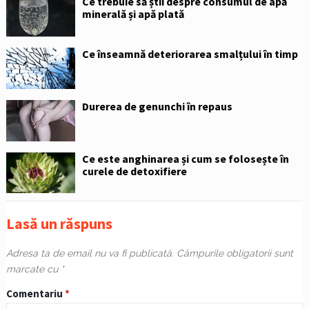
Ce trebuie să știi despre consumul de apă
minerală și apă plată
Ce înseamnă deteriorarea smalțului în timp
Durerea de genunchi în repaus
Ce este anghinarea și cum se folosește în
curele de detoxifiere
Lasă un răspuns
Adresa ta de email nu va fi publicată.
Câmpurile obligatorii sunt
marcate cu
*
Comentariu
*