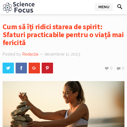
MENU
Cum să îți ridici starea de spirit:
Sfaturi practicabile pentru o viață mai
fericită
Posted by
Redacția
— decembrie 11, 2023
0
0