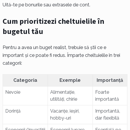
Uită-te pe bonurile sau extrasele de cont.
Cum prioritizezi cheltuielile în
bugetul tău
Pentru a avea un buget realist, trebuie să știi ce e
important și ce poate fi redus. Împarte cheltuielile în trei
categorii:
Categoria
Exemple
Importanță
Nevoie
Alimentație,
Foarte
utilități, chirie
importantă
Dorință
Vacanțe, ieșiri,
Importantă,
hobby-uri
dar flexibilă
Economii/Investiții
Economii lunare,
Esențială pe