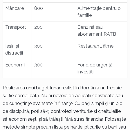
Mâncare
800
Alimentație pentru o
familie
Transport
200
Benzină sau
abonament RATB
Ieșiri și
300
Restaurant, filme
distracții
Economii
300
Fond de urgență,
investiții
Realizarea unui buget lunar realist în România nu trebuie
să fie complicată. Nu ai nevoie de aplicații sofisticate sau
de cunoștințe avansate în finanțe. Cu pași simpli și un pic
de disciplină, poți să-ți controlezi veniturile și cheltuielile,
să economisești și să trăiești fără stres financiar. Folosește
metode simple precum lista pe hârtie, plicurile cu bani sau