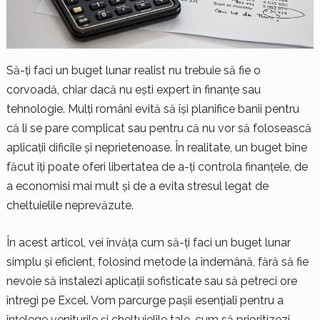
Să-ți faci un buget lunar realist nu trebuie să fie o
corvoadă, chiar dacă nu ești expert în finanțe sau
tehnologie. Mulți români evită să își planifice banii pentru
că li se pare complicat sau pentru că nu vor să folosească
aplicații dificile și neprietenoase. În realitate, un buget bine
făcut îți poate oferi libertatea de a-ți controla finanțele, de
a economisi mai mult și de a evita stresul legat de
cheltuielile neprevăzute.
În acest articol, vei învăța cum să-ți faci un buget lunar
simplu și eficient, folosind metode la îndemână, fără să fie
nevoie să instalezi aplicații sofisticate sau să petreci ore
întregi pe Excel. Vom parcurge pașii esențiali pentru a
înțelege veniturile și cheltuielile tale, cum să prioritizezi