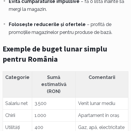
Evită cumpărăturile impulsive
– fă o listă înainte să
mergi la magazin.
Folosește reducerile și ofertele
– profită de
promoțiile magazinelor pentru produse de bază.
Exemple de buget lunar simplu
pentru România
Categorie
Sumă
Comentarii
estimativă
(RON)
Salariu net
3.500
Venit lunar mediu
Chirii
1.000
Apartament în oraș
Utilități
400
Gaz, apă, electricitate