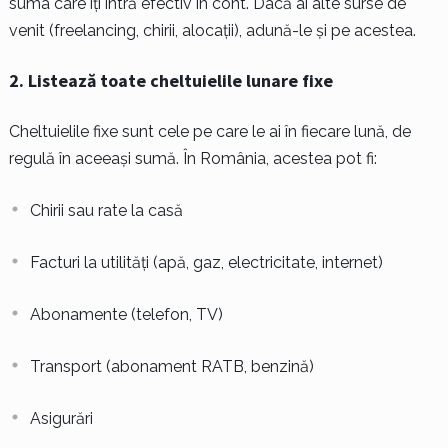
suma care îți intră efectiv în cont. Dacă ai alte surse de
venit (freelancing, chirii, alocații), adună-le și pe acestea.
2. Listează toate cheltuielile lunare fixe
Cheltuielile fixe sunt cele pe care le ai în fiecare lună, de
regulă în aceeași sumă. În România, acestea pot fi:
Chirii sau rate la casă
Facturi la utilități (apă, gaz, electricitate, internet)
Abonamente (telefon, TV)
Transport (abonament RATB, benzină)
Asigurări