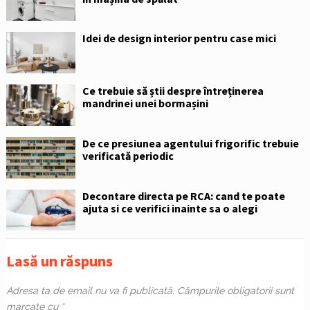
Idei de design interior pentru case mici
Ce trebuie să știi despre întreținerea
mandrinei unei bormașini
De ce presiunea agentului frigorific trebuie
verificată periodic
Decontare directa pe RCA: cand te poate
ajuta si ce verifici inainte sa o alegi
Lasă un răspuns
Adresa ta de email nu va fi publicată.
Câmpurile obligatorii sunt
marcate cu
*