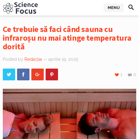
MENU
Ce trebuie să faci când sauna cu
infraroșu nu mai atinge temperatura
dorită
Posted by
Redacția
— aprilie 19, 2025
1
0