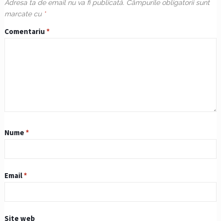
Adresa ta de email nu va fi publicată.
Câmpurile obligatorii sunt
marcate cu
*
Comentariu
*
Nume
*
Email
*
Site web