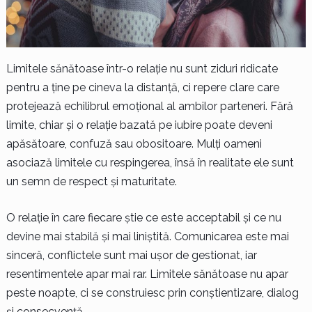
Limitele sănătoase într-o relație nu sunt ziduri ridicate
pentru a ține pe cineva la distanță, ci repere clare care
protejează echilibrul emoțional al ambilor parteneri. Fără
limite, chiar și o relație bazată pe iubire poate deveni
apăsătoare, confuză sau obositoare. Mulți oameni
asociază limitele cu respingerea, însă în realitate ele sunt
un semn de respect și maturitate.
O relație în care fiecare știe ce este acceptabil și ce nu
devine mai stabilă și mai liniștită. Comunicarea este mai
sinceră, conflictele sunt mai ușor de gestionat, iar
resentimentele apar mai rar. Limitele sănătoase nu apar
peste noapte, ci se construiesc prin conștientizare, dialog
și consecvență.