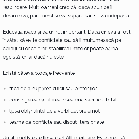
respingere. Mulți oameni cred că, dacă spun ce îi
deranjează, partenerul se va supăra sau se va îndepărta.
Educația joacă și ea un rol important. Dacă cineva a fost
învățat să evite conflictele sau să îi mulțumească pe
ceilalți cu orice preț, stabilirea limitelor poate părea
egoistă, chiar dacă nu este.
Există câteva blocaje frecvente:
frica de a nu părea dificil sau pretențios
convingerea că iubirea înseamnă sacrificiu total
lipsa obișnuinței de a vorbi despre emoții
teama de conflicte sau discuții tensionate
Un alt motiv este lipsa clarității interioare. Este greu să