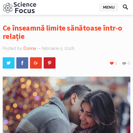
MENU
Ce înseamnă limite sănătoase într-o
relație
Posted by
Dorina
— februarie 5, 2026
1
0