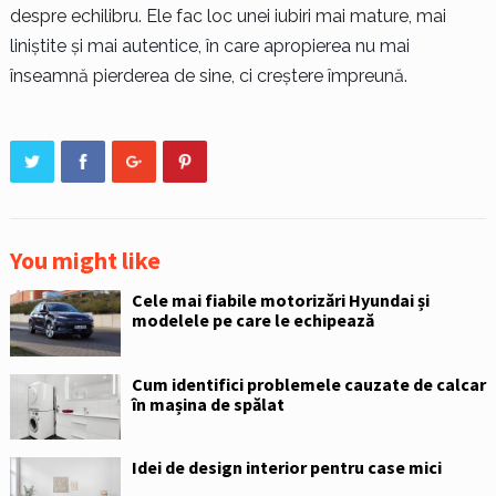
despre echilibru. Ele fac loc unei iubiri mai mature, mai
liniștite și mai autentice, în care apropierea nu mai
înseamnă pierderea de sine, ci creștere împreună.
You might like
Cele mai fiabile motorizări Hyundai și
modelele pe care le echipează
Cum identifici problemele cauzate de calcar
în mașina de spălat
Idei de design interior pentru case mici