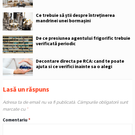
Ce trebuie să știi despre întreținerea
mandrinei unei bormașini
De ce presiunea agentului frigorific trebuie
verificată periodic
Decontare directa pe RCA: cand te poate
ajuta si ce verifici inainte sa o alegi
Lasă un răspuns
Adresa ta de email nu va fi publicată.
Câmpurile obligatorii sunt
marcate cu
*
Comentariu
*