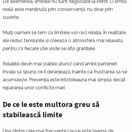
De asemenea, limitele nu sunt negociate la infinit. O limită
reală este menținută prin consecvență, nu doar prin
cuvinte.
Mulți oameni se tem că limitele vor răci relația. În realitate,
ele reduc tensiunile și creează o atmosferă mai relaxată,
pentru că fiecare știe unde se află granițele.
Relațiile devin mai stabile atunci când ambii parteneri
învață să spună ce îi deranjează înainte ca frustrarea să se
acumuleze. Prevenția este întotdeauna mai simplă decât
repararea unor conflicte mari.
De ce le este multora greu să
stabilească limite
Una dintre cele mai frecvente cauze este teama de