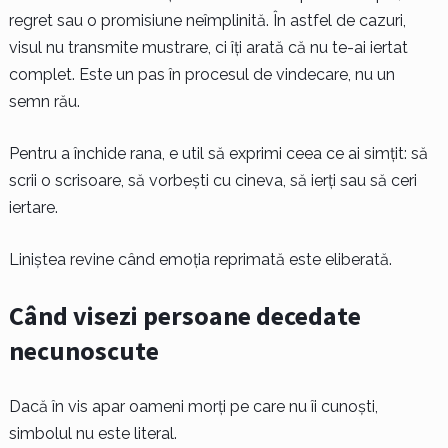
regret sau o promisiune neîmplinită. În astfel de cazuri,
visul nu transmite mustrare, ci îți arată că nu te-ai iertat
complet. Este un pas în procesul de vindecare, nu un
semn rău.
Pentru a închide rana, e util să exprimi ceea ce ai simțit: să
scrii o scrisoare, să vorbești cu cineva, să ierți sau să ceri
iertare.
Liniștea revine când emoția reprimată este eliberată.
Când visezi persoane decedate
necunoscute
Dacă în vis apar oameni morți pe care nu îi cunoști,
simbolul nu este literal.