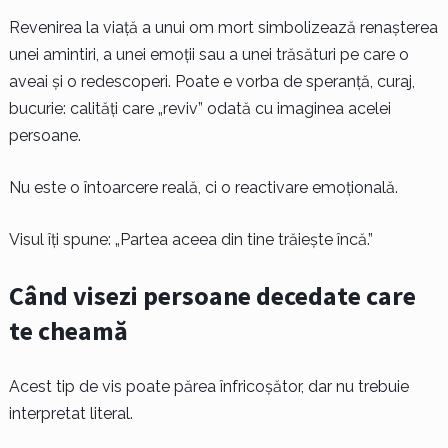
Revenirea la viață a unui om mort simbolizează renașterea
unei amintiri, a unei emoții sau a unei trăsături pe care o
aveai și o redescoperi. Poate e vorba de speranță, curaj,
bucurie: calități care „reviv” odată cu imaginea acelei
persoane.
Nu este o întoarcere reală, ci o reactivare emoțională.
Visul îți spune: „Partea aceea din tine trăiește încă.”
Când visezi persoane decedate care
te cheamă
Acest tip de vis poate părea înfricoșător, dar nu trebuie
interpretat literal.