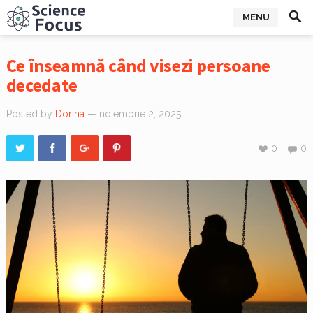
MENU
Ce înseamnă când visezi persoane
decedate
Posted by
Dorina
— noiembrie 2, 2025
0
0