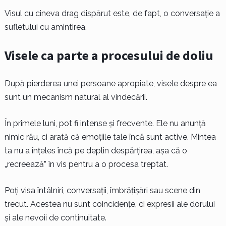
Visul cu cineva drag dispărut este, de fapt, o conversație a
sufletului cu amintirea.
Visele ca parte a procesului de doliu
După pierderea unei persoane apropiate, visele despre ea
sunt un mecanism natural al vindecării.
În primele luni, pot fi intense și frecvente. Ele nu anunță
nimic rău, ci arată că emoțiile tale încă sunt active. Mintea
ta nu a înțeles încă pe deplin despărțirea, așa că o
„recreează” în vis pentru a o procesa treptat.
Poți visa întâlniri, conversații, îmbrățișări sau scene din
trecut. Acestea nu sunt coincidențe, ci expresii ale dorului
și ale nevoii de continuitate.