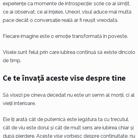
experiențe ca momente de introspecție: scrie ce ai simțit,
ce ai observat, ce ai înțeles. Uneori, visul aduce mai multă
pace decât o conversație reală ar fi reușit vreodată.
Fiecare imagine este o emoție transformată în poveste.
Visele sunt felul prin care iubirea continuă să existe dincolo
de timp.
Ce te învață aceste vise despre tine
Să visezi pe cineva decedat nu este un semn al morții, ci al
vieții interioare.
Ele îți arată cât de puternică este legătura ta cu trecutul,
cât de viu este dorul și cât de mult sens are iubirea chiar și
după pierdere. Aceste vise vorbesc despre continuitate, nu