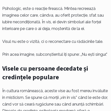
Psihologic, este o reacție firească. Mintea recreează
imaginea celor care, cândva, au oferit protecție, sfat sau
iubire necondiționată. În vis, ei devin simboluri ale forței
interioare pe care o ai deja, moștenită de la ei.
Visul nu este o vizită, ci o reconectare cu rădăcinile tale.
Prin acea imagine, subconștientul îți spune: „Nu ești singur.”
Visele cu persoane decedate și
credințele populare
În cultura românească, aceste vise au fost mereu învăluite
în misticism. Se spune că morții „vin în vis” când le este dor,
când vor să ceară rugăciune sau când anunță schimbări.
Dincolo de credințe, psihologia modernă oferă o