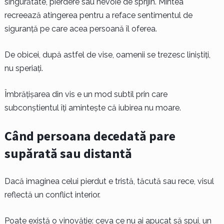
singurătate, pierdere sau nevoie de sprijin. Mintea
recreează atingerea pentru a reface sentimentul de
siguranță pe care acea persoană îl oferea.
De obicei, după astfel de vise, oamenii se trezesc liniștiți,
nu speriați.
Îmbrățișarea din vis e un mod subtil prin care
subconștientul îți amintește că iubirea nu moare.
Când persoana decedată pare
supărată sau distantă
Dacă imaginea celui pierdut e tristă, tăcută sau rece, visul
reflectă un conflict interior.
Poate există o vinovăție: ceva ce nu ai apucat să spui, un