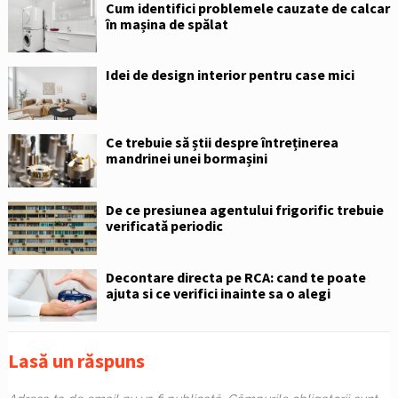
Cum identifici problemele cauzate de calcar
în mașina de spălat
Idei de design interior pentru case mici
Ce trebuie să știi despre întreținerea
mandrinei unei bormașini
De ce presiunea agentului frigorific trebuie
verificată periodic
Decontare directa pe RCA: cand te poate
ajuta si ce verifici inainte sa o alegi
Lasă un răspuns