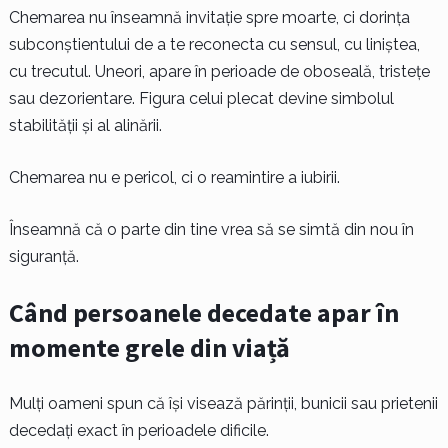
Chemarea nu înseamnă invitație spre moarte, ci dorința
subconștientului de a te reconecta cu sensul, cu liniștea,
cu trecutul. Uneori, apare în perioade de oboseală, tristețe
sau dezorientare. Figura celui plecat devine simbolul
stabilității și al alinării.
Chemarea nu e pericol, ci o reamintire a iubirii.
Înseamnă că o parte din tine vrea să se simtă din nou în
siguranță.
Când persoanele decedate apar în
momente grele din viață
Mulți oameni spun că își visează părinții, bunicii sau prietenii
decedați exact în perioadele dificile.