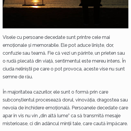
Visele cu persoane decedate sunt printre cele mai
emoționale și memorabile. Ele pot aduce liniște, dor,
confuzie sau teamă. Fie că vezi un părinte, un prieten sau
o rudă plecată din viață, sentimentul este mereu intens. În
ciuda neliniștii pe care o pot provoca, aceste vise nu sunt
semne de rău.
În majoritatea cazurilor, ele sunt o formă prin care
subconștientul procesează dorul, vinovăția, dragostea sau
nevoia de închidere emoțională. Persoanele decedate care
apar în vis nu vin „din altă lume” ca să transmită mesaje
misterioase, ci din adâncul minții tale, care caută împăcare.