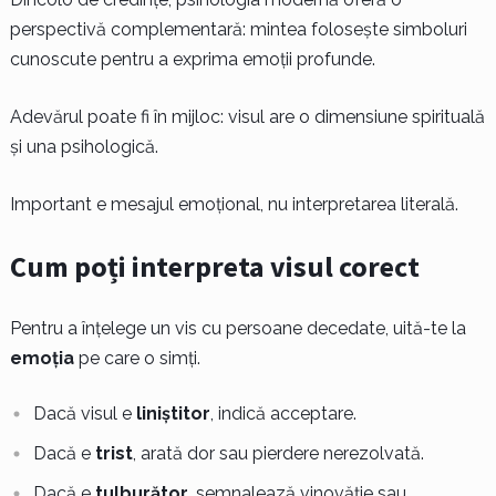
perspectivă complementară: mintea folosește simboluri
cunoscute pentru a exprima emoții profunde.
Adevărul poate fi în mijloc: visul are o dimensiune spirituală
și una psihologică.
Important e mesajul emoțional, nu interpretarea literală.
Cum poți interpreta visul corect
Pentru a înțelege un vis cu persoane decedate, uită-te la
emoția
pe care o simți.
Dacă visul e
liniștitor
, indică acceptare.
Dacă e
trist
, arată dor sau pierdere nerezolvată.
Dacă e
tulburător
, semnalează vinovăție sau