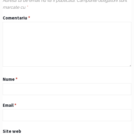
Adresa ta de email nu va fi publicată.
Câmpurile obligatorii sunt
marcate cu
*
Comentariu
*
Nume
*
Email
*
Site web