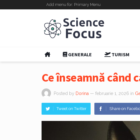
Add menu for: Primary Menu
GENERALE
TURISM
Ce înseamnă când câ
Posted by
Dorina
— februarie 1, 2026
in
Ge
Tweet on Twitter
Share on Faceb