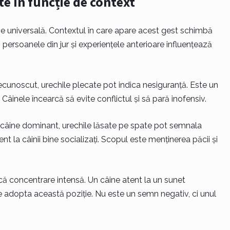
te în funcție de context
ie universală. Contextul în care apare acest gest schimbă
persoanele din jur și experiențele anterioare influențează
ecunoscut, urechile plecate pot indica nesiguranță. Este un
inele încearcă să evite conflictul și să pară inofensiv.
t câine dominant, urechile lăsate pe spate pot semnala
la câinii bine socializați. Scopul este menținerea păcii și
ndică concentrare intensă. Un câine atent la un sunet
e adopta această poziție. Nu este un semn negativ, ci unul