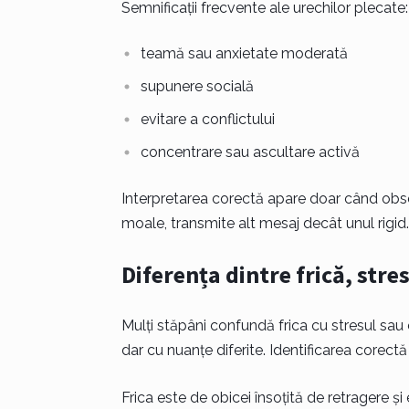
Semnificații frecvente ale urechilor plecate:
teamă sau anxietate moderată
supunere socială
evitare a conflictului
concentrare sau ascultare activă
Interpretarea corectă apare doar când obser
moale, transmite alt mesaj decât unul rigid. 
Diferența dintre frică, stres
Mulți stăpâni confundă frica cu stresul sau c
dar cu nuanțe diferite. Identificarea corectă a
Frica este de obicei însoțită de retragere ș