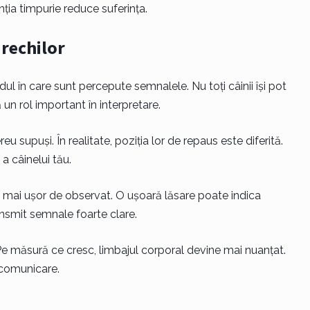
ția timpurie reduce suferința.
urechilor
l în care sunt percepute semnalele. Nu toți câinii își pot
 un rol important în interpretare.
u supuși. În realitate, poziția lor de repaus este diferită.
 câinelui tău.
t mai ușor de observat. O ușoară lăsare poate indica
nsmit semnale foarte clare.
. Pe măsură ce cresc, limbajul corporal devine mai nuanțat.
 comunicare.