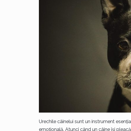
Urechile câinelui sunt un instrument esențial
emoțională. Atunci când un câine își pleacă