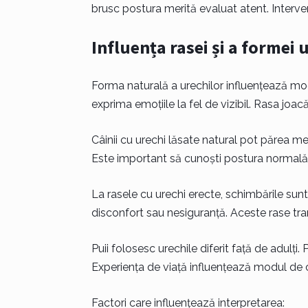
brusc postura merită evaluat atent. Interven
Influența rasei și a formei 
Forma naturală a urechilor influențează modu
exprima emoțiile la fel de vizibil. Rasa joacă
Câinii cu urechi lăsate natural pot părea mere
Este important să cunoști postura normală a
La rasele cu urechi erecte, schimbările sun
disconfort sau nesiguranță. Aceste rase tra
Puii folosesc urechile diferit față de adulți
Experiența de viață influențează modul de
Factori care influențează interpretarea: