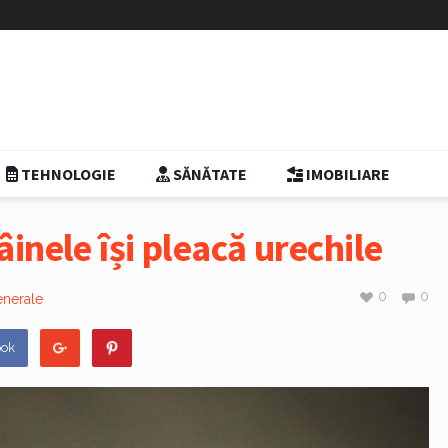
TEHNOLOGIE
SĂNĂTATE
IMOBILIARE
inele își pleacă urechile
0
0
nerale
ook