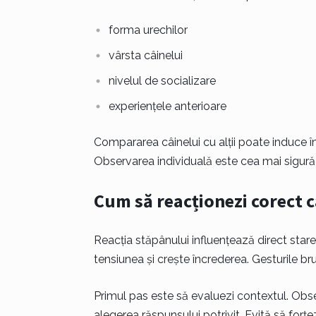
forma urechilor
vârsta câinelui
nivelul de socializare
experiențele anterioare
Compararea câinelui cu alții poate induce în
Observarea individuală este cea mai sigură
Cum să reacționezi corect c
Reacția stăpânului influențează direct sta
tensiunea și crește încrederea. Gesturile br
Primul pas este să evaluezi contextul. Observ
alegerea răspunsului potrivit. Evită să forțe