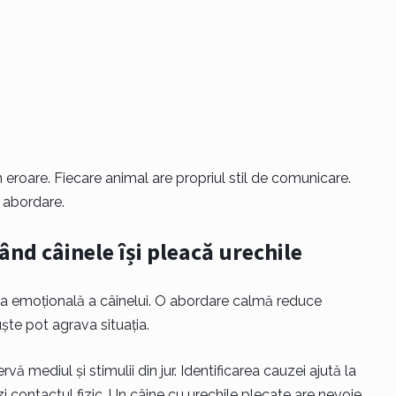
 eroare. Fiecare animal are propriul stil de comunicare.
 abordare.
ând câinele își pleacă urechile
rea emoțională a câinelui. O abordare calmă reduce
uște pot agrava situația.
ă mediul și stimulii din jur. Identificarea cauzei ajută la
zi contactul fizic. Un câine cu urechile plecate are nevoie