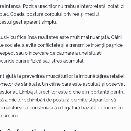
intensă. Poziția urechilor nu trebuie interpretată izolat, ci
let. Coada, postura corpului, privirea și mediul
cestui gest aparent simplu.
siv cu frica, însă realitatea este mult mai nuanțată. Câinii
e sociale, a evita conflictele și a transmite intenții pașnice.
respect sau o încercare de calmare a unei situații
scunde durere fizică sau stres acumulat.
ajută la prevenirea mușcăturilor, la îmbunătățirea relației
emelor de sănătate. Un câine care este ascultat și observat
gestionat. Limbajul urechilor este o cheie importantă pentru
că a micilor schimbări de postură permite stăpânilor să
imalului și să construiască o legătură bazată pe încredere
tă umană.