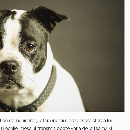
 de comunicare și oferă indicii clare despre starea lui
 urechile, mesajul transmis poate varia de la teamă și