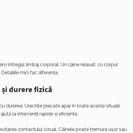
vi întregul limbaj corporal. Un câine relaxat, cu corpul
Detaliile mici fac diferența.
 și durere fizică
u durerea. Urechile plecate apar în toate aceste situații,
jută la intervenții rapide și eficiente.
i evitarea contactului vizual. Câinele poate tremura ușor sau