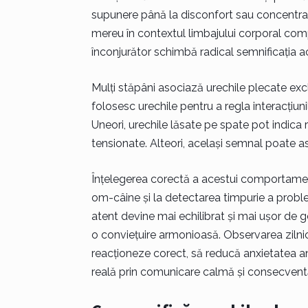
supunere până la disconfort sau concentrare 
mereu în contextul limbajului corporal comp
înconjurător schimbă radical semnificația a
Mulți stăpâni asociază urechile plecate exclu
folosesc urechile pentru a regla interacțiunil
Uneori, urechile lăsate pe spate pot indica 
tensionate. Alteori, același semnal poate a
Înțelegerea corectă a acestui comportament 
om-câine și la detectarea timpurie a probl
atent devine mai echilibrat și mai ușor de 
o conviețuire armonioasă. Observarea zilni
reacționeze corect, să reducă anxietatea an
reală prin comunicare calmă și consecven