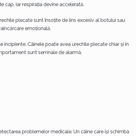
de cap, iar respirația devine accelerată.
rechile plecate sunt însoțite de lins excesiv al botului sau
raîncărcare emoțională.
e incipiente. Câinele poate avea urechile plecate chiar și în
comportament sunt semnale de alarmă.
detectarea problemelor medicale. Un câine care își schimbă