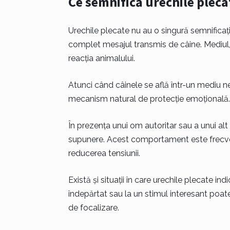
Ce semnifică urechile pleca
Urechile plecate nu au o singură semnificaț
complet mesajul transmis de câine. Mediul, 
reacția animalului.
Atunci când câinele se află într-un mediu n
mecanism natural de protecție emoțională. Câ
În prezența unui om autoritar sau a unui al
supunere. Acest comportament este frecvent 
reducerea tensiunii.
Există și situații în care urechile plecate i
îndepărtat sau la un stimul interesant poat
de focalizare.