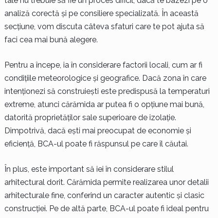
tale nu trebuie să fie un proces dificil, dacă te bazezi pe o
analiză corectă și pe consiliere specializată. În această
secțiune, vom discuta câteva sfaturi care te pot ajuta să
faci cea mai bună alegere.
Pentru a începe, ia în considerare factorii locali, cum ar fi
condițiile meteorologice și geografice. Dacă zona în care
intenționezi să construiești este predispusă la temperaturi
extreme, atunci cărămida ar putea fi o opțiune mai bună,
datorită proprietăților sale superioare de izolație.
Dimpotrivă, dacă ești mai preocupat de economie și
eficiență, BCA-ul poate fi răspunsul pe care îl căutai.
În plus, este important să iei în considerare stilul
arhitectural dorit. Cărămida permite realizarea unor detalii
arhitecturale fine, conferind un caracter autentic și clasic
construcției. Pe de altă parte, BCA-ul poate fi ideal pentru