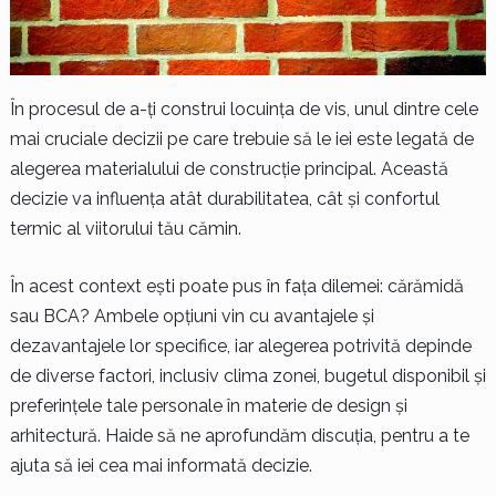
În procesul de a-ți construi locuința de vis, unul dintre cele
mai cruciale decizii pe care trebuie să le iei este legată de
alegerea materialului de construcție principal. Această
decizie va influența atât durabilitatea, cât și confortul
termic al viitorului tău cămin.
În acest context ești poate pus în fața dilemei: cărămidă
sau BCA? Ambele opțiuni vin cu avantajele și
dezavantajele lor specifice, iar alegerea potrivită depinde
de diverse factori, inclusiv clima zonei, bugetul disponibil și
preferințele tale personale în materie de design și
arhitectură. Haide să ne aprofundăm discuția, pentru a te
ajuta să iei cea mai informată decizie.