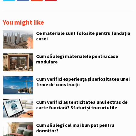
You might like
Ce materiale sunt folosite pentru fundația
casei
Cum să alegi materialele pentru case
modulare
Cum verifici experiența și seriozitatea unei
firme de construcții
Cum verifici autenticitatea unui extras de
carte funciară? Sfaturi și trucuri utile
Cum să alegi cel mai bun pat pentru
dormitor?