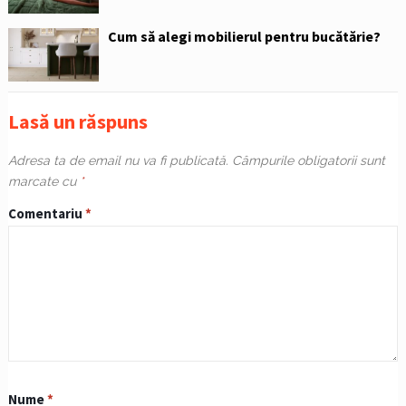
Cum să alegi mobilierul pentru bucătărie?
Lasă un răspuns
Adresa ta de email nu va fi publicată.
Câmpurile obligatorii sunt
marcate cu
*
Comentariu
*
Nume
*