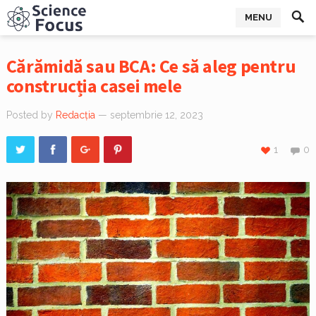
MENU
Cărămidă sau BCA: Ce să aleg pentru
construcția casei mele
Posted by
Redacția
— septembrie 12, 2023
1
0