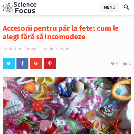
MENU
Accesorii pentru păr la fete: cum le
alegi fără să incomodeze
Posted by
Dorina
— martie 1, 2026
0
0