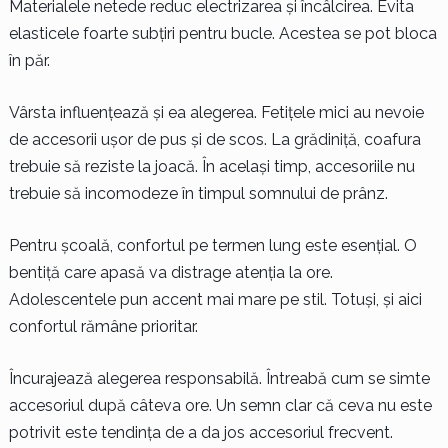
Materialele netede reduc electrizarea și încâlcirea. Evita
elasticele foarte subțiri pentru bucle. Acestea se pot bloca
în păr.
Vârsta influențează și ea alegerea. Fetițele mici au nevoie
de accesorii ușor de pus și de scos. La grădiniță, coafura
trebuie să reziste la joacă. În același timp, accesoriile nu
trebuie să incomodeze în timpul somnului de prânz.
Pentru școală, confortul pe termen lung este esențial. O
bentiță care apasă va distrage atenția la ore.
Adolescentele pun accent mai mare pe stil. Totuși, și aici
confortul rămâne prioritar.
Încurajează alegerea responsabilă. Întreabă cum se simte
accesoriul după câteva ore. Un semn clar că ceva nu este
potrivit este tendința de a da jos accesoriul frecvent.