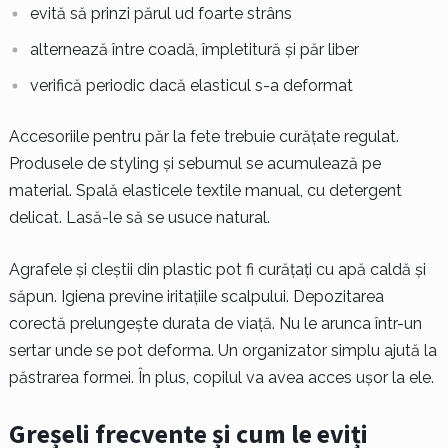
evită să prinzi părul ud foarte strâns
alternează între coadă, împletitură și păr liber
verifică periodic dacă elasticul s-a deformat
Accesoriile pentru păr la fete trebuie curățate regulat.
Produsele de styling și sebumul se acumulează pe
material. Spală elasticele textile manual, cu detergent
delicat. Lasă-le să se usuce natural.
Agrafele și cleștii din plastic pot fi curățați cu apă caldă și
săpun. Igiena previne iritațiile scalpului. Depozitarea
corectă prelungește durata de viață. Nu le arunca într-un
sertar unde se pot deforma. Un organizator simplu ajută la
păstrarea formei. În plus, copilul va avea acces ușor la ele.
Greșeli frecvente și cum le eviți