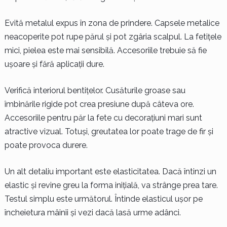
Evită metalul expus în zona de prindere. Capsele metalice
neacoperite pot rupe părul și pot zgâria scalpul. La fetițele
mici, pielea este mai sensibilă. Accesoriile trebuie să fie
ușoare și fără aplicații dure.
Verifică interiorul bentițelor. Cusăturile groase sau
îmbinările rigide pot crea presiune după câteva ore.
Accesoriile pentru păr la fete cu decorațiuni mari sunt
atractive vizual. Totuși, greutatea lor poate trage de fir și
poate provoca durere.
Un alt detaliu important este elasticitatea. Dacă întinzi un
elastic și revine greu la forma inițială, va strânge prea tare.
Testul simplu este următorul. Întinde elasticul ușor pe
încheietura mâinii și vezi dacă lasă urme adânci.