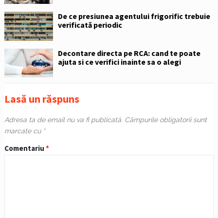
De ce presiunea agentului frigorific trebuie
verificată periodic
Decontare directa pe RCA: cand te poate
ajuta si ce verifici inainte sa o alegi
Lasă un răspuns
Adresa ta de email nu va fi publicată.
Câmpurile obligatorii sunt
marcate cu
*
Comentariu
*