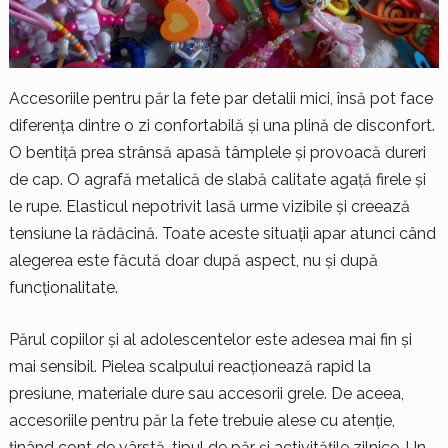
Accesoriile pentru păr la fete par detalii mici, însă pot face
diferența dintre o zi confortabilă și una plină de disconfort.
O bentiță prea strânsă apasă tâmplele și provoacă dureri
de cap. O agrafă metalică de slabă calitate agață firele și
le rupe. Elasticul nepotrivit lasă urme vizibile și creează
tensiune la rădăcină. Toate aceste situații apar atunci când
alegerea este făcută doar după aspect, nu și după
funcționalitate.
Părul copiilor și al adolescentelor este adesea mai fin și
mai sensibil. Pielea scalpului reacționează rapid la
presiune, materiale dure sau accesorii grele. De aceea,
accesoriile pentru păr la fete trebuie alese cu atenție,
ținând cont de vârstă, tipul de păr și activitățile zilnice. Un