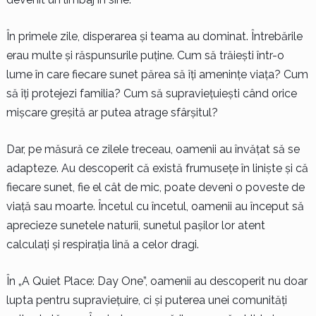
În primele zile, disperarea și teama au dominat. Întrebările
erau multe și răspunsurile puține. Cum să trăiești într-o
lume în care fiecare sunet părea să îți amenințe viața? Cum
să îți protejezi familia? Cum să supraviețuiești când orice
mișcare greșită ar putea atrage sfârșitul?
Dar, pe măsură ce zilele treceau, oamenii au învățat să se
adapteze. Au descoperit că există frumusețe în liniște și că
fiecare sunet, fie el cât de mic, poate deveni o poveste de
viață sau moarte. Încetul cu încetul, oamenii au început să
aprecieze sunetele naturii, sunetul pașilor lor atent
calculați și respirația lină a celor dragi.
În „A Quiet Place: Day One”, oamenii au descoperit nu doar
lupta pentru supraviețuire, ci și puterea unei comunități