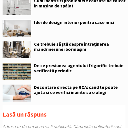
Cum identifici problemele cauzate de calcar
în mașina de spălat
Idei de design interior pentru case mici
Ce trebuie să știi despre întreținerea
mandrinei unei bormașini
De ce presiunea agentului frigorific trebuie
verificată periodic
Decontare directa pe RCA: cand te poate
ajuta si ce verifici inainte sa o alegi
Lasă un răspuns
Adresa ta de email nu va fi publicată.
Câmpurile obligatorii sunt