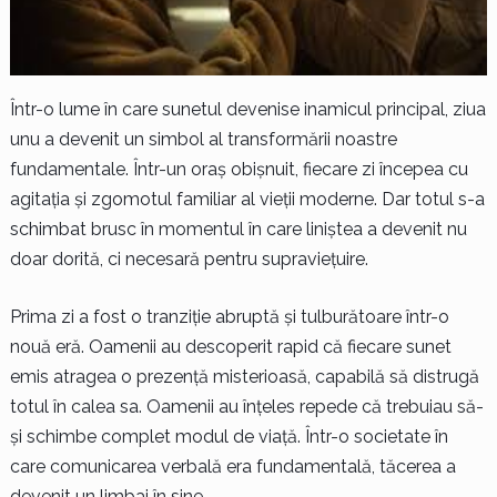
Într-o lume în care sunetul devenise inamicul principal, ziua
unu a devenit un simbol al transformării noastre
fundamentale. Într-un oraș obișnuit, fiecare zi începea cu
agitația și zgomotul familiar al vieții moderne. Dar totul s-a
schimbat brusc în momentul în care liniștea a devenit nu
doar dorită, ci necesară pentru supraviețuire.
Prima zi a fost o tranziție abruptă și tulburătoare într-o
nouă eră. Oamenii au descoperit rapid că fiecare sunet
emis atragea o prezență misterioasă, capabilă să distrugă
totul în calea sa. Oamenii au înțeles repede că trebuiau să-
și schimbe complet modul de viață. Într-o societate în
care comunicarea verbală era fundamentală, tăcerea a
devenit un limbaj în sine.