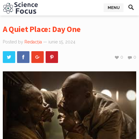
MENU
A Quiet Place: Day One
Posted by
Redacția
— iunie 15, 2024
0
0