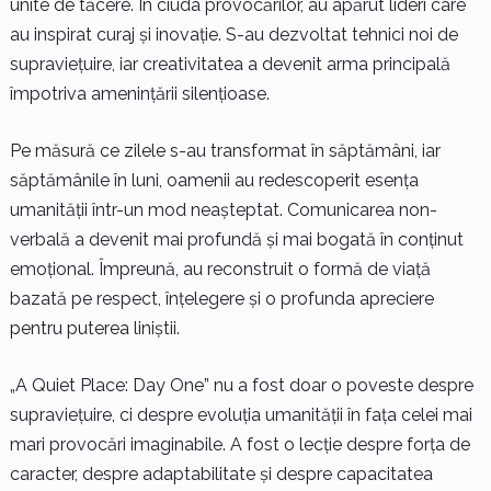
unite de tăcere. În ciuda provocărilor, au apărut lideri care
au inspirat curaj și inovație. S-au dezvoltat tehnici noi de
supraviețuire, iar creativitatea a devenit arma principală
împotriva amenințării silențioase.
Pe măsură ce zilele s-au transformat în săptămâni, iar
săptămânile în luni, oamenii au redescoperit esența
umanității într-un mod neașteptat. Comunicarea non-
verbală a devenit mai profundă și mai bogată în conținut
emoțional. Împreună, au reconstruit o formă de viață
bazată pe respect, înțelegere și o profunda apreciere
pentru puterea liniștii.
„A Quiet Place: Day One” nu a fost doar o poveste despre
supraviețuire, ci despre evoluția umanității în fața celei mai
mari provocări imaginabile. A fost o lecție despre forța de
caracter, despre adaptabilitate și despre capacitatea