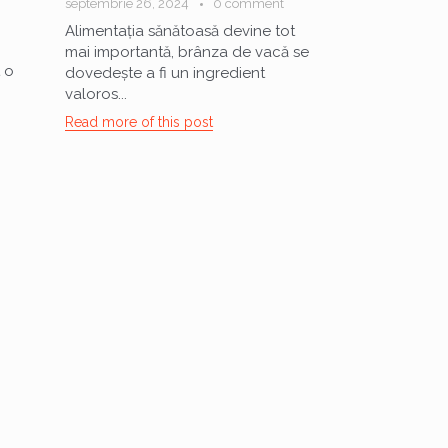
septembrie 26, 2024
0 comment
Alimentația sănătoasă devine tot
mai importantă, brânza de vacă se
 o
dovedește a fi un ingredient
valoros...
Read more of this post