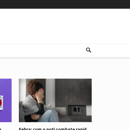
u
Febra: cum o poți combate rapid