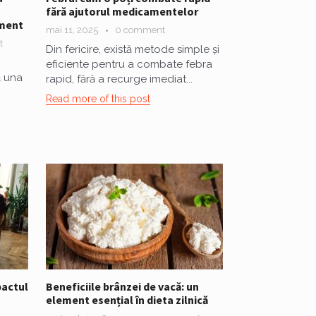
fără ajutorul medicamentelor
ament
mai 11, 2025
0 comment
t
Din fericire, există metode simple și
eficiente pentru a combate febra
ă una
rapid, fără a recurge imediat...
Read more of this post
pactul
Beneficiile brânzei de vacă: un
element esențial în dieta zilnică