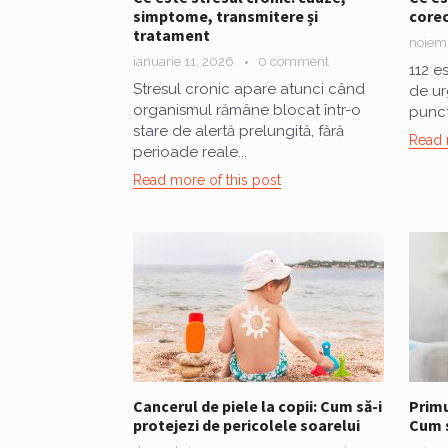
simptome, transmitere și
core
tratament
noiemb
ianuarie 11, 2026
0 comment
112 e
Stresul cronic apare atunci când
de ur
organismul rămâne blocat într-o
punct
stare de alertă prelungită, fără
Read 
perioade reale...
Read more of this post
Cancerul de piele la copii: Cum să-i
Primu
protejezi de pericolele soarelui
Cum s