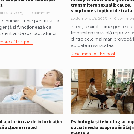
ct
transmitere sexuală: cauze,
simptome și opțiuni de trat
rie 20, 2025
0 comment
septembrie 13, 2025
0 commen
ste numărul unic pentru situații
Infecțiile virale emergente cu
gență și funcționează ca
transmitere sexuală reprezint
 central de contact atunci...
dintre cele mai mari provocări
more of this post
actuale în sănătatea...
Read more of this post
l ajutor în caz de intoxicație:
Psihologia și tehnologia: Im
ă acționezi rapid
social media asupra sănătății
mentale