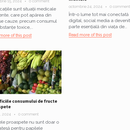
rie 15, 2024
0 comment
octombrie 24, 2024
0 comment
cațiile sunt situații medicale
Într-o lume tot mai conectată
ente, care pot apărea din
digital, social media a devenit
se cauze, precum consumul
parte esențială din viața de...
bstanțe toxice,...
Read more of this post
more of this post
iciile consumului de fructe
spete
, 2024
0 comment
ele proaspete nu sunt doar o
atesă pentru papilele