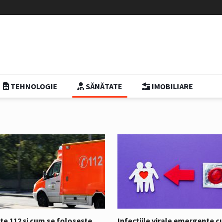
TEHNOLOGIE
SĂNĂTATE
IMOBILIARE
te 112 și cum se folosește
Infecțiile virale emergente c