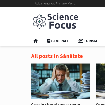
Add menu for: Primary Menu
GENERALE
TURISM
All posts in Sănătate
Ce este stresul cronic: cauze,
Ce es