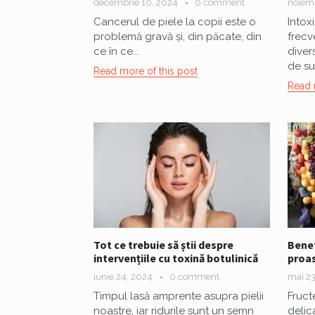
decembrie 10, 2024
0 comment
noiemb
Cancerul de piele la copii este o
Intoxi
problemă gravă și, din păcate, din
frecv
ce în ce...
diver
de su
Read more of this post
Read 
Tot ce trebuie să știi despre
Benef
intervențiile cu toxină botulinică
proa
iunie 24, 2024
0 comment
mai 23
Timpul lasă amprente asupra pielii
Fruct
noastre, iar ridurile sunt un semn
delic