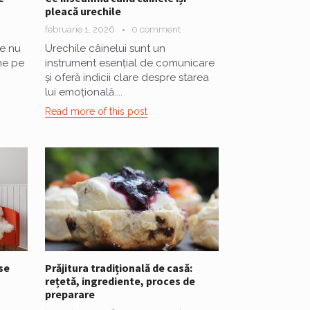
pleacă urechile
februarie 1, 2026
0 comment
ie nu
Urechile câinelui sunt un
ine pe
instrument esențial de comunicare
și oferă indicii clare despre starea
lui emoțională....
Read more of this post
se
Prăjitura tradițională de casă:
rețetă, ingrediente, proces de
preparare