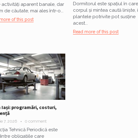
Dormitorul este spațiul în car
 activități aparent banale, dar
corpul și mintea caută liniște, 
m de căutate, mai ales într-o...
plantele potrivite pot susține
more of this post
acest...
Read more of this post
n Iași: programări, costuri,
ență
ie 7, 2026
0 comment
cția Tehnică Periodică este
intre obligațiile care