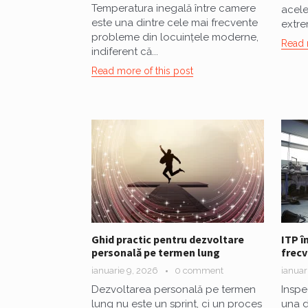
Temperatura inegală între camere
acele
este una dintre cele mai frecvente
extre
probleme din locuințele moderne,
Read 
indiferent că...
Read more of this post
Ghid practic pentru dezvoltare
ITP î
personală pe termen lung
frecv
ianuarie 9, 2026
0 comment
ianuar
Dezvoltarea personală pe termen
Inspe
lung nu este un sprint, ci un proces
una d