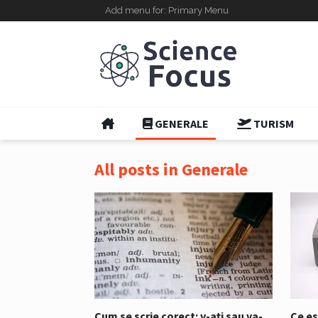
Add menu for: Primary Menu
GENERALE
TURISM
All posts in Generale
Cum se scrie corect: v-ați sau va-
Ce es