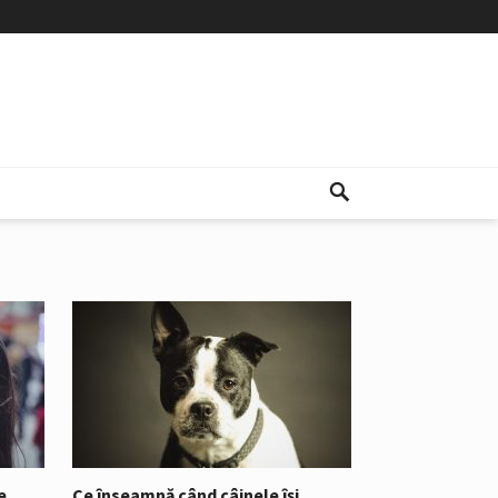
e
Ce înseamnă când câinele își