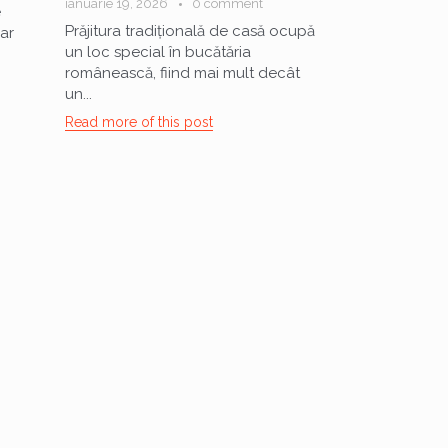
ianuarie 19, 2026
0 comment
e
Prăjitura tradițională de casă ocupă
iar
un loc special în bucătăria
românească, fiind mai mult decât
un...
Read more of this post