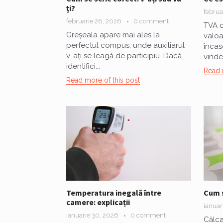
ți?
februa
februarie 26, 2026
0 comment
TVA c
Greșeala apare mai ales la
valoa
perfectul compus, unde auxiliarul
încas
v-ați se leagă de participiu. Dacă
vinde.
identifici...
Read 
Read more of this post
Temperatura inegală între
Cum s
camere: explicații
ianuar
ianuarie 30, 2026
0 comment
Călca