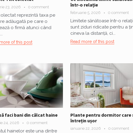
într-o relație
rie 23, 2026
0 comment
februarie 5, 2026
0 comment
olectat reprezintă taxa pe
Limitele sănătoase într-o relaț
re adăugată pe care o
sunt ziduri ridicate pentru a ț
ează o firmă atunci când
cineva la distanță, ci...
..
Read more of this post
more of this post
ă faci bani din călcat haine
Plante pentru dormitor care 
întrețin ușor
ie 24, 2026
0 comment
ianuarie 22, 2026
0 comment
tul hainelor este una dintre