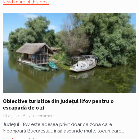
Read more of this post
Obiective turistice din județul Ilfov pentru o
escapadă de o zi
iulie 3, 2026
0 comment
Județul Ilfov este adesea privit doar ca zona care
înconjoară Bucureștiul, însă ascunde multe locuri care...