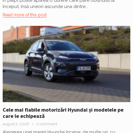
În piept poate apărea o durere care pare obișnuită la
început, însă uneori ascunde una dintre...
Read more of this post
Cele mai fiabile motorizări Hyundai și modelele pe
care le echipează
august 2, 2026
0 comment
Alegerea unei mașini Hyundai începe, de multe ori, cu